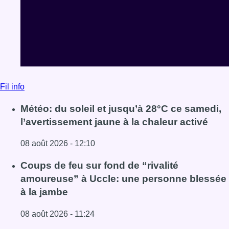
08 août 2026 - 12:10
Lire l'article Météo: du soleil et jusqu’à 28°C ce samedi, l
Coups de feu sur fond de “rivalité
amoureuse” à Uccle: une personne blessée
à la jambe
08 août 2026 - 11:24
Lire l'article Coups de feu sur fond de “rivalité amoureus
Pizza Nizar: un coup de pub inattendu grâce
à l’IA
07 août 2026 - 18:31
Lire l'article Pizza Nizar: un coup de pub inattendu grâce à
Voir tout le fil info
BX1 2026
Back to top