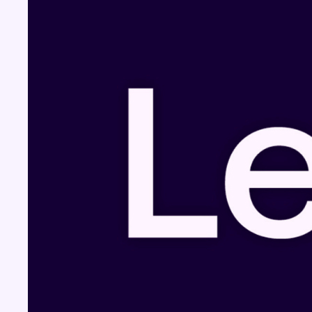
Fil info
Météo: du soleil et jusqu’à 28°C ce samedi,
l’avertissement jaune à la chaleur activé