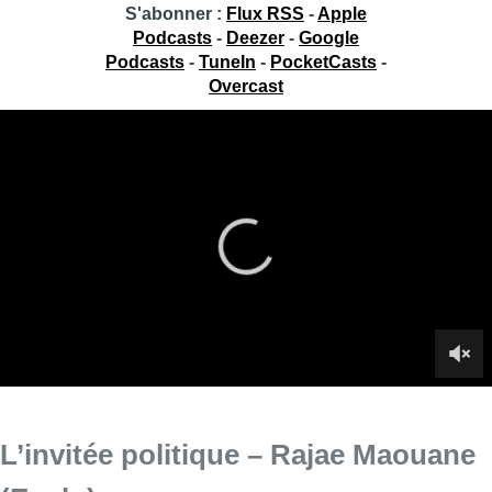
S'abonner :
Flux RSS
-
Apple
Podcasts
-
Deezer
-
Google
Podcasts
-
TuneIn
-
PocketCasts
-
Overcast
L’invitée politique – Rajae Maouane
(Ecolo)
Rajae Maouane, co-présidente d’Ecolo, est l’invitée politique
de Fabrice Grosfilley dans Toujours + d’Actu, ce mercredi 6
novembre.
Infos sur le replay