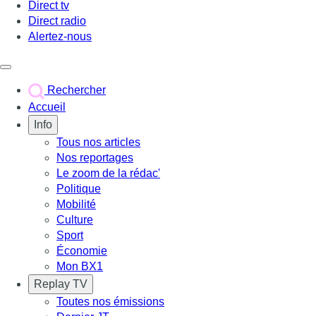
Direct tv
Direct radio
Alertez-nous
Déclencher le menu
Rechercher
Accueil
Info
Tous nos articles
Nos reportages
Le zoom de la rédac'
Politique
Mobilité
Culture
Sport
Économie
Mon BX1
Replay TV
Toutes nos émissions