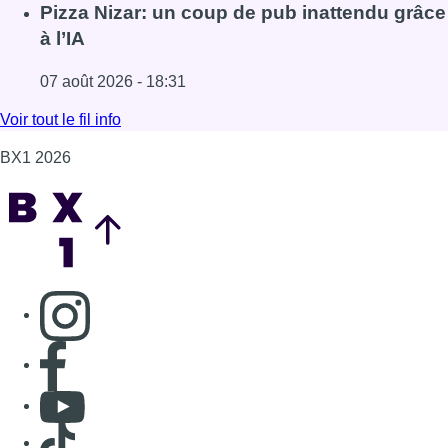
Consulter page Instagram
Consulter page Facebook
Consulter Youtube
Consulter TikTok
Nous rejoindre sur Whatsapp
S'abonner à notre newsletter
Connaître BX1
Publicité
Offres d'emploi
Contact
Mentions légales
Politique de cookies (UE)