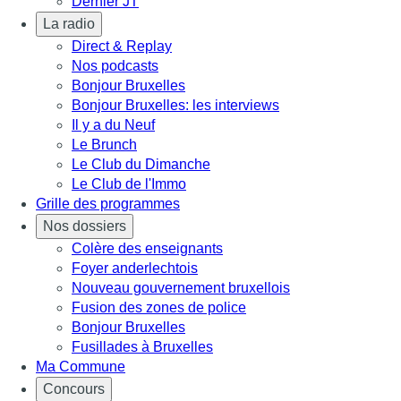
Dernier JT
La radio
Direct & Replay
Nos podcasts
Bonjour Bruxelles
Bonjour Bruxelles: les interviews
Il y a du Neuf
Le Brunch
Le Club du Dimanche
Le Club de l'Immo
Grille des programmes
Nos dossiers
Colère des enseignants
Foyer anderlechtois
Nouveau gouvernement bruxellois
Fusion des zones de police
Bonjour Bruxelles
Fusillades à Bruxelles
Ma Commune
Concours