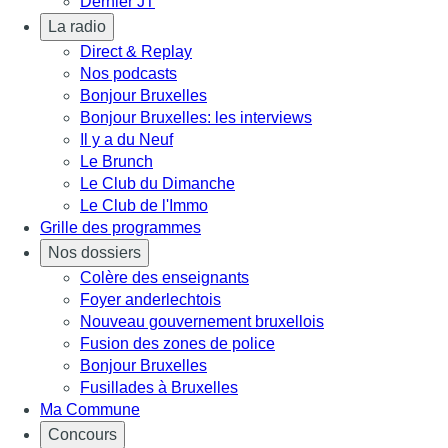
Dernier JT
La radio
Direct & Replay
Nos podcasts
Bonjour Bruxelles
Bonjour Bruxelles: les interviews
Il y a du Neuf
Le Brunch
Le Club du Dimanche
Le Club de l'Immo
Grille des programmes
Nos dossiers
Colère des enseignants
Foyer anderlechtois
Nouveau gouvernement bruxellois
Fusion des zones de police
Bonjour Bruxelles
Fusillades à Bruxelles
Ma Commune
Concours