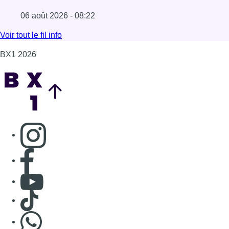
Consulter page Facebook
Consulter Youtube
Consulter TikTok
Nous rejoindre sur Whatsapp
S'abonner à notre newsletter
Connaître BX1
Publicité
Offres d'emploi
Contact
Mentions légales
Politique de cookies (UE)
Gérer les cookies