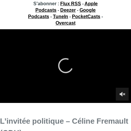
S'abonner :
Flux RSS
-
Apple
Podcasts
-
Deezer
-
Google
Podcasts
-
TuneIn
-
PocketCasts
-
Overcast
L’invitée politique – Céline Fremault
(CDH)
Céline Fremault, députée bruxelloise CDH est l’invitée
politique de Fabrice Grosfilley ce jeudi 10 octobre.
Infos sur le replay