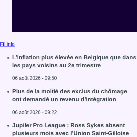
06 août 2026 - 09:50
Lire l'article L’inflation plus élevée en Belgique que dans 
Plus de la moitié des exclus du chômage
ont demandé un revenu d’intégration
06 août 2026 - 09:22
Lire l'article Plus de la moitié des exclus du chômage on
Jupiler Pro League : Ross Sykes absent
plusieurs mois avec l’Union Saint-Gilloise
06 août 2026 - 08:22
Lire l'article Jupiler Pro League : Ross Sykes absent plus
Voir tout le fil info
BX1 2026
Back to top
Consulter page Instagram