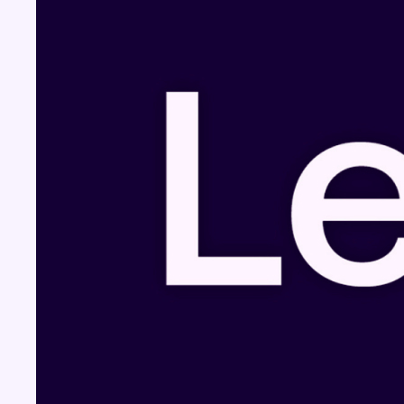
Fil info
L’inflation plus élevée en Belgique que dans
les pays voisins au 2e trimestre