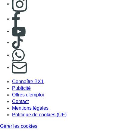
06 août 2026 - 11:36
Lire l'article La police de Bruxelles-Ouest saisit plus de
Voir tout le fil info
BX1 2026
Back to top
Consulter page Instagram
Consulter page Facebook
Consulter Youtube
Consulter TikTok
Nous rejoindre sur Whatsapp