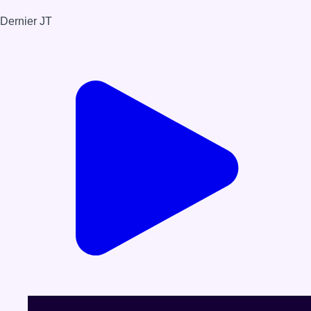
rendre accessible cet univers à toutes et tous et à le faire
exister au travers d’une programmation qui visibilise ce qui est
trop souvent invisibilisé.
Infos sur le replay
Partager l'émission
Facebook
Twitter
WhatsApp
Share
Dernier JT
Voir le dernier JT