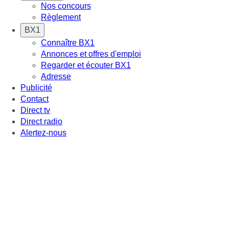
Nos concours
Règlement
BX1
Connaître BX1
Annonces et offres d'emploi
Regarder et écouter BX1
Adresse
Publicité
Contact
Direct tv
Direct radio
Alertez-nous