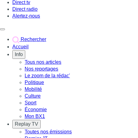
Direct tv
Direct radio
Alertez-nous
Déclencher le menu
Rechercher
Accueil
Info
Tous nos articles
Nos reportages
Le zoom de la rédac'
Politique
Mobilité
Culture
Sport
Économie
Mon BX1
Replay TV
Toutes nos émissions