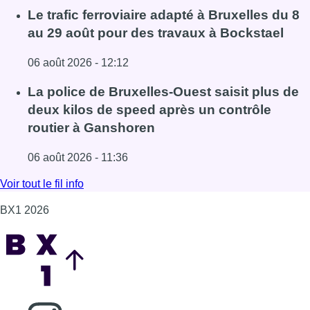
Fil info
Éclipse solaire du 12 août : comment
reconnaître des vraies lunettes de
protection?
06 août 2026 - 12:15
Lire l'article Éclipse solaire du 12 août : comment reconna
Le trafic ferroviaire adapté à Bruxelles du 8
au 29 août pour des travaux à Bockstael
06 août 2026 - 12:12
Lire l'article Le trafic ferroviaire adapté à Bruxelles du 8
La police de Bruxelles-Ouest saisit plus de
deux kilos de speed après un contrôle
routier à Ganshoren