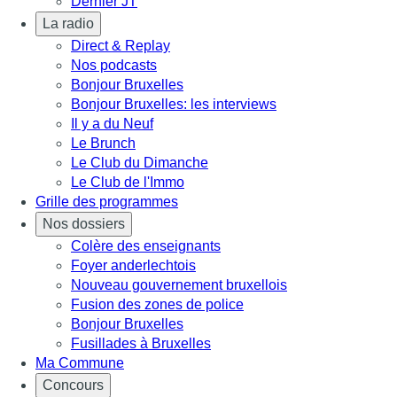
Dernier JT
La radio
Direct & Replay
Nos podcasts
Bonjour Bruxelles
Bonjour Bruxelles: les interviews
Il y a du Neuf
Le Brunch
Le Club du Dimanche
Le Club de l'Immo
Grille des programmes
Nos dossiers
Colère des enseignants
Foyer anderlechtois
Nouveau gouvernement bruxellois
Fusion des zones de police
Bonjour Bruxelles
Fusillades à Bruxelles
Ma Commune
Concours