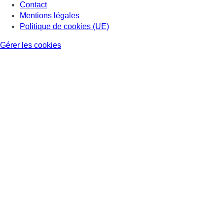
Consulter Youtube
Consulter TikTok
Nous rejoindre sur Whatsapp
S'abonner à notre newsletter
Connaître BX1
Publicité
Offres d'emploi
Contact
Mentions légales
Politique de cookies (UE)
Gérer les cookies