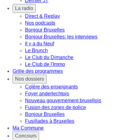
Dernier JT
La radio
Direct & Replay
Nos podcasts
Bonjour Bruxelles
Bonjour Bruxelles: les interviews
Il y a du Neuf
Le Brunch
Le Club du Dimanche
Le Club de l'Immo
Grille des programmes
Nos dossiers
Colère des enseignants
Foyer anderlechtois
Nouveau gouvernement bruxellois
Fusion des zones de police
Bonjour Bruxelles
Fusillades à Bruxelles
Ma Commune
Concours