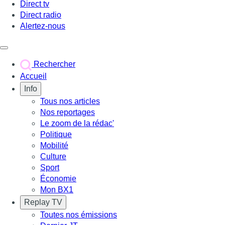
Direct tv
Direct radio
Alertez-nous
Déclencher le menu
Rechercher
Accueil
Info
Tous nos articles
Nos reportages
Le zoom de la rédac'
Politique
Mobilité
Culture
Sport
Économie
Mon BX1
Replay TV
Toutes nos émissions