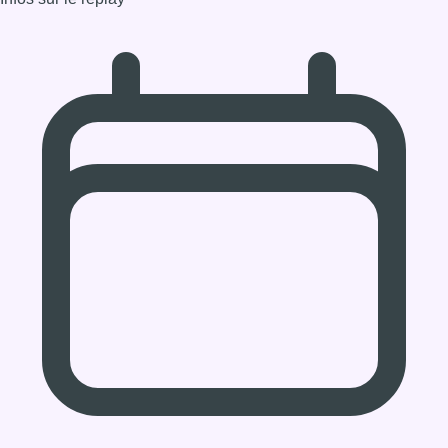
la pop. Camille partage également deux titres avec des artistes
qu’elle admire et aux parcours parfois similaires, Lous and the
Yakuza et Ino Casablanca. Alors que son univers est pop, ses
sonorités sont rock ou encore issue de la musique 80’s avec un
chant tout droit inspiré du rap. Ce dimanche 24, elle sera aux
Nuits Botanique. Cet été, elle foulera les différentes scènes des
festivals belge : Les Ardentes, Dour, les Francofolies de Spa et
le Pukkelpop.
Infos sur le replay