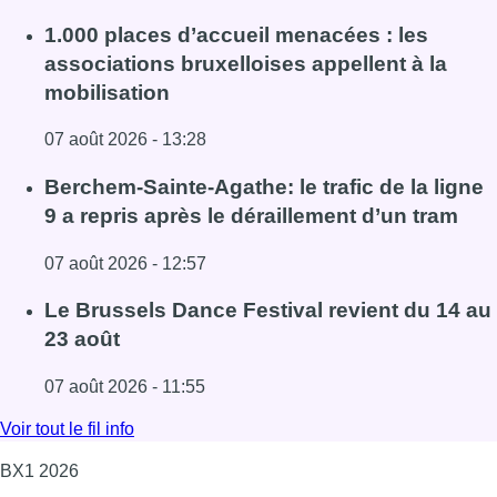
Fil info
1.000 places d’accueil menacées : les
associations bruxelloises appellent à la
mobilisation
07 août 2026 - 13:28
Lire l'article 1.000 places d’accueil menacées : les associ
Berchem-Sainte-Agathe: le trafic de la ligne
9 a repris après le déraillement d’un tram