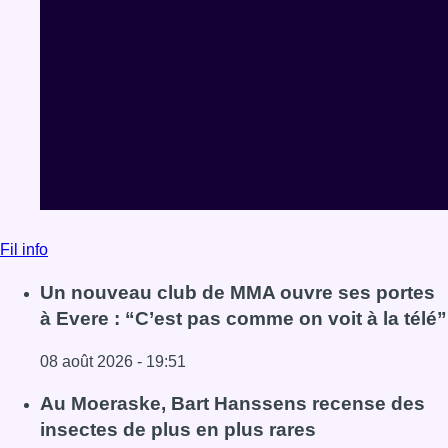
Un nouveau club de MMA ouvre ses portes
à Evere : “C’est pas comme on voit à la télé”
08 août 2026 - 19:51
Lire l'article Un nouveau club de MMA ouvre ses portes à E
Au Moeraske, Bart Hanssens recense des
insectes de plus en plus rares
08 août 2026 - 19:36
Lire l'article Au Moeraske, Bart Hanssens recense des ins
Marathon de contrôles de vitesse ce week-
end: “Une moto a été flashée à 121 km/h sur
l’avenue de Tervuren”
08 août 2026 - 19:12
Lire l'article Marathon de contrôles de vitesse ce week-e
Voir tout le fil info
BX1 2026