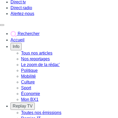
Direct tv
Direct radio
Alertez-nous
Déclencher le menu
Rechercher
Accueil
Info
Tous nos articles
Nos reportages
Le zoom de la rédac'
Politique
Mobilité
Culture
Sport
Économie
Mon BX1
Replay TV
Toutes nos émissions