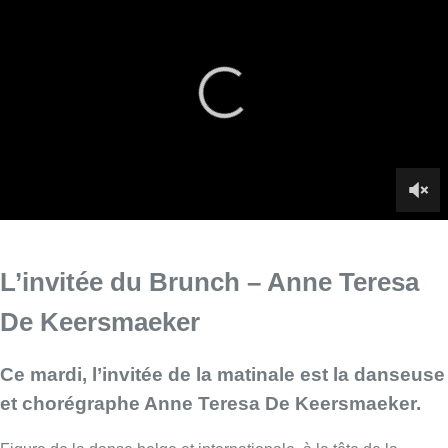
L’invitée du Brunch – Anne Teresa
De Keersmaeker
Ce mardi, l’invitée de la matinale est la danseuse
et chorégraphe Anne Teresa De Keersmaeker.
Figure de la danse belge et internationale, à la tête de la
compagnie Rosas, Anne Teresa De Keersmaeker n’a eu de
cesse depuis le début des années 80 de réinventer le langage
de la danse contemporaine et d’interroger les liens entre le
corps en mouvement et la musique.
Une discussion d’une heure, à bâtons rompus, pour évoquer
son parcours, sa vision de la danse, de la culture et de
Bruxelles, à l’occasion du spectacle
“En Atendant”, à l’affiche
de P.A.R.T.S jusqu’qu’au 1er octobre
.
Infos sur le replay