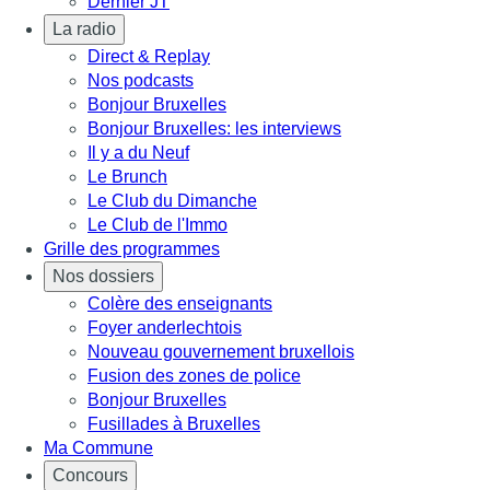
Dernier JT
La radio
Direct & Replay
Nos podcasts
Bonjour Bruxelles
Bonjour Bruxelles: les interviews
Il y a du Neuf
Le Brunch
Le Club du Dimanche
Le Club de l'Immo
Grille des programmes
Nos dossiers
Colère des enseignants
Foyer anderlechtois
Nouveau gouvernement bruxellois
Fusion des zones de police
Bonjour Bruxelles
Fusillades à Bruxelles
Ma Commune
Concours