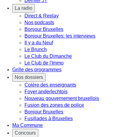
Dernier JT
La radio
Direct & Replay
Nos podcasts
Bonjour Bruxelles
Bonjour Bruxelles: les interviews
Il y a du Neuf
Le Brunch
Le Club du Dimanche
Le Club de l'Immo
Grille des programmes
Nos dossiers
Colère des enseignants
Foyer anderlechtois
Nouveau gouvernement bruxellois
Fusion des zones de police
Bonjour Bruxelles
Fusillades à Bruxelles
Ma Commune
Concours