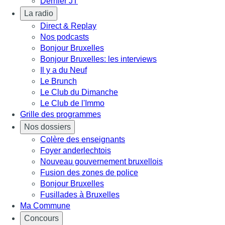
Dernier JT
La radio
Direct & Replay
Nos podcasts
Bonjour Bruxelles
Bonjour Bruxelles: les interviews
Il y a du Neuf
Le Brunch
Le Club du Dimanche
Le Club de l'Immo
Grille des programmes
Nos dossiers
Colère des enseignants
Foyer anderlechtois
Nouveau gouvernement bruxellois
Fusion des zones de police
Bonjour Bruxelles
Fusillades à Bruxelles
Ma Commune
Concours