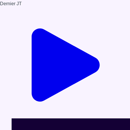
12/05/2026 à 10:00
Partager l'émission
Facebook
Twitter
WhatsApp
Share
Dernier JT
Voir le dernier JT