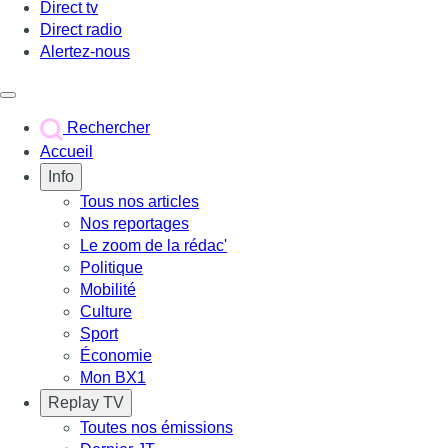
Direct tv
Direct radio
Alertez-nous
Déclencher le menu
Rechercher
Accueil
Info
Tous nos articles
Nos reportages
Le zoom de la rédac'
Politique
Mobilité
Culture
Sport
Économie
Mon BX1
Replay TV
Toutes nos émissions