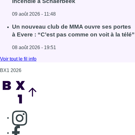
Fil info
L’Union Saint-Gilloise démarre la saison par
un festival à Westerlo
09 août 2026 - 15:14
Lire l'article L’Union Saint-Gilloise démarre la saison par 
Deux personnes hospitalisées après un
incendie à Schaerbeek
09 août 2026 - 11:48
Lire l'article Deux personnes hospitalisées après un inc
Un nouveau club de MMA ouvre ses portes
à Evere : “C’est pas comme on voit à la télé”
08 août 2026 - 19:51
Lire l'article Un nouveau club de MMA ouvre ses portes à E
Voir tout le fil info