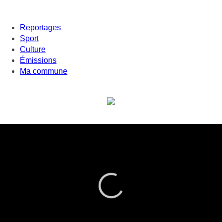
Reportages
Sport
Culture
Émissions
Ma commune
L’humeur de Vanessa Lhuillier –
Cachez ces migrants, loin, très loin
de l’Union européenne
Je suis assez de mauvaise humeur ce matin. Tout cela à cause