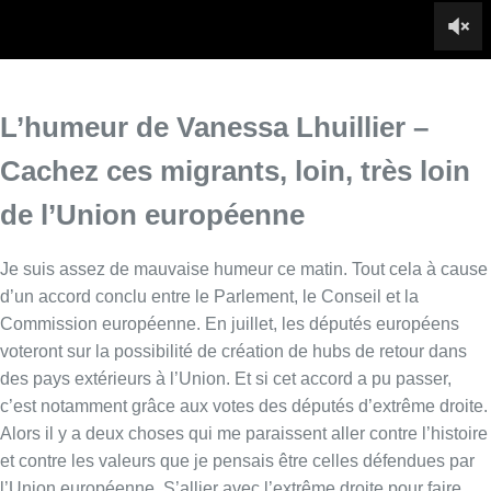
d’un accord conclu entre le Parlement, le Conseil et la
Commission européenne. En juillet, les députés européens
voteront sur la possibilité de création de hubs de retour dans
des pays extérieurs à l’Union. Et si cet accord a pu passer,
c’est notamment grâce aux votes des députés d’extrême droite.
Alors il y a deux choses qui me paraissent aller contre l’histoire
et contre les valeurs que je pensais être celles défendues par
l’Union européenne. S’allier avec l’extrême droite pour faire
passer un texte très dur sur la politique migratoire, n’est-ce pas
oublier notre histoire ? La raison même de la création de
l’Europe politique au-delà de l’Europe commerciale ?
Ensuite, on parle de hubs de retour pour des personnes
entrées illégalement sur le sol européen. Actuellement, entre
20 et 30 % des ordres de quitter le territoire sont effectifs. Dans
l’ensemble de l’Union européenne, près de 400.000 personnes
vivent avec cette épée de Damoclès sur la tête. Quand on parle
de retour, on imagine que cela devra être vers le pays d’origine.