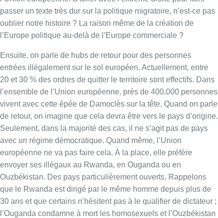
Seulement, dans la majorité des cas, il ne s’agit pas de pays
avec un régime démocratique. Quand même, l’Union
européenne ne va pas faire cela. À la place, elle préfère
envoyer ses illégaux au Rwanda, en Ouganda ou en
Ouzbékistan. Des pays particulièrement ouverts. Rappelons
que le Rwanda est dirigé par le même homme depuis plus de
30 ans et que certains n’hésitent pas à le qualifier de dictateur ;
l’Ouganda condamne à mort les homosexuels et l’Ouzbékistan
est un régime autoritaire sans réelle séparation des pouvoirs
dans les faits. Mais ces pays sont jugés compatibles avec les
valeurs européennes. J’ai dû louper un épisode.
En plus, les personnes qui seront renvoyées n’ont aucun lien
avec ces pays hôtes et se retrouveront coupées de tout leur
réseau, sans possibilité d’avenir. Bien sûr chaque membre de
l’Union européenne a le choix. La Belgique décidera-t-elle de
mettre en place ces hubs ou plutôt ces camps pour migrants,
loin, très loin, pour éviter de les voir ? Sans surprise, la ministre