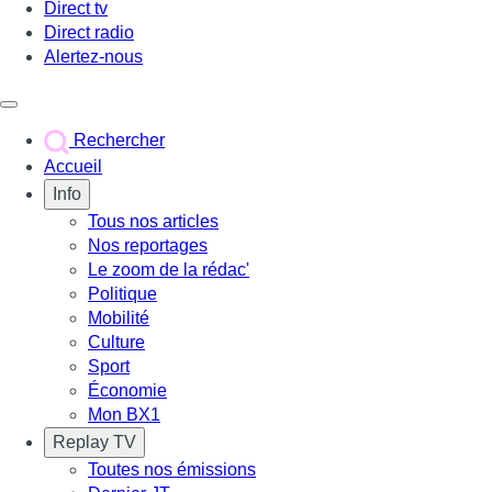
Direct tv
Direct radio
Alertez-nous
Déclencher le menu
Rechercher
Accueil
Info
Tous nos articles
Nos reportages
Le zoom de la rédac'
Politique
Mobilité
Culture
Sport
Économie
Mon BX1
Replay TV
Toutes nos émissions