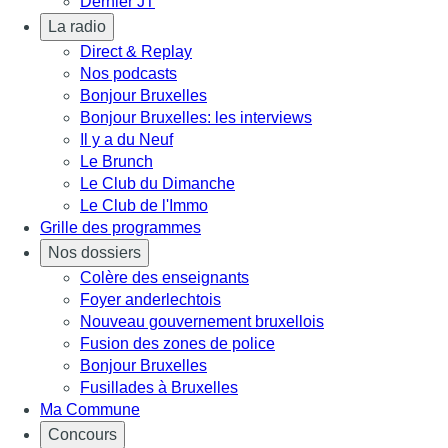
Dernier JT
La radio
Direct & Replay
Nos podcasts
Bonjour Bruxelles
Bonjour Bruxelles: les interviews
Il y a du Neuf
Le Brunch
Le Club du Dimanche
Le Club de l'Immo
Grille des programmes
Nos dossiers
Colère des enseignants
Foyer anderlechtois
Nouveau gouvernement bruxellois
Fusion des zones de police
Bonjour Bruxelles
Fusillades à Bruxelles
Ma Commune
Concours