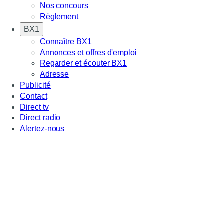
Nos concours
Règlement
BX1
Connaître BX1
Annonces et offres d'emploi
Regarder et écouter BX1
Adresse
Publicité
Contact
Direct tv
Direct radio
Alertez-nous