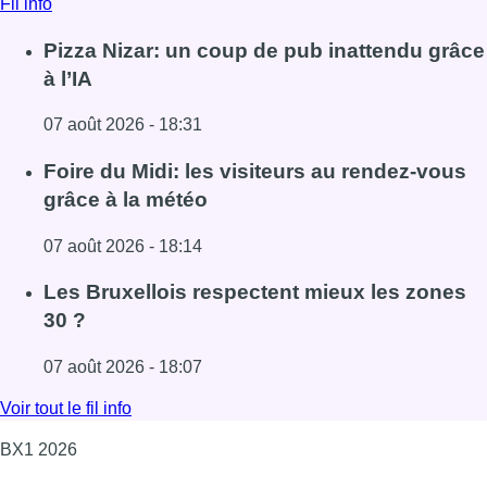
Lire l'article Foire du Midi: les visiteurs au rendez-vous g
Les Bruxellois respectent mieux les zones
30 ?
07 août 2026 - 18:07
Lire l'article Les Bruxellois respectent mieux les zones 30
Voir tout le fil info
BX1 2026
Back to top
Consulter page Instagram
Consulter page Facebook
Consulter Youtube
Consulter TikTok