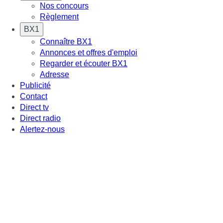
Nos concours
Règlement
BX1
Connaître BX1
Annonces et offres d'emploi
Regarder et écouter BX1
Adresse
Publicité
Contact
Direct tv
Direct radio
Alertez-nous