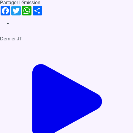
Librement inspiré du mythe d’Antigone de Sophocle, cette
réécriture aborde aussi les notions de lois, de justices et de
liens familiaux dans un contexte actuel. Un mélange du texte
de Sophocle et des débats qui ont émergés entre
professionnel•les de la scène et amateur•ices. Un spectacle
mis en scène par Mauro Paccagnella et Alessandro
Bernardeschi de la Compagnie Wooshing Machine.
Infos sur le replay
Partager l'émission
Facebook
Twitter
WhatsApp
Share
Dernier JT
Voir le dernier JT