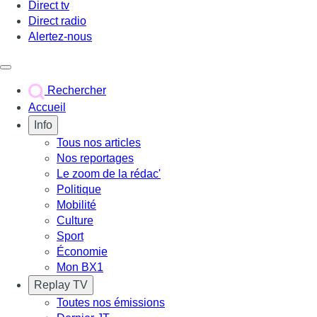
Direct tv
Direct radio
Alertez-nous
Déclencher le menu
Rechercher
Accueil
Info
Tous nos articles
Nos reportages
Le zoom de la rédac'
Politique
Mobilité
Culture
Sport
Économie
Mon BX1
Replay TV
Toutes nos émissions