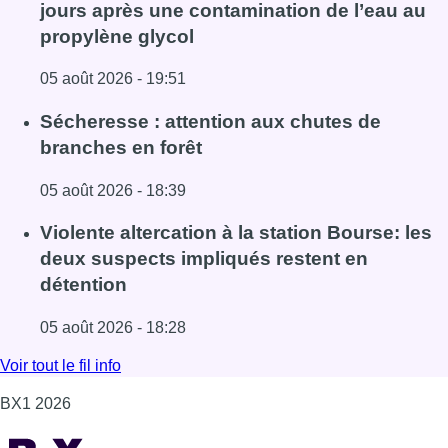
Fil info
Le siège bruxellois d’AXA fermé plusieurs
jours après une contamination de l’eau au
propylène glycol
05 août 2026 - 19:51
Lire l'article Le siège bruxellois d’AXA fermé plusieurs j
Sécheresse : attention aux chutes de
branches en forêt
05 août 2026 - 18:39