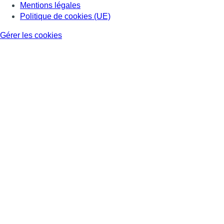
Consulter Youtube
Consulter TikTok
Nous rejoindre sur Whatsapp
S'abonner à notre newsletter
Connaître BX1
Publicité
Offres d'emploi
Contact
Mentions légales
Politique de cookies (UE)
Gérer les cookies