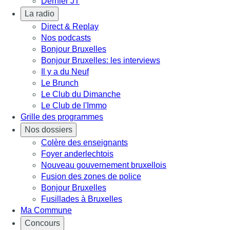
Dernier JT
La radio
Direct & Replay
Nos podcasts
Bonjour Bruxelles
Bonjour Bruxelles: les interviews
Il y a du Neuf
Le Brunch
Le Club du Dimanche
Le Club de l'Immo
Grille des programmes
Nos dossiers
Colère des enseignants
Foyer anderlechtois
Nouveau gouvernement bruxellois
Fusion des zones de police
Bonjour Bruxelles
Fusillades à Bruxelles
Ma Commune
Concours