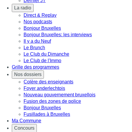
Dernier JT
La radio
Direct & Replay
Nos podcasts
Bonjour Bruxelles
Bonjour Bruxelles: les interviews
Il y a du Neuf
Le Brunch
Le Club du Dimanche
Le Club de l'Immo
Grille des programmes
Nos dossiers
Colère des enseignants
Foyer anderlechtois
Nouveau gouvernement bruxellois
Fusion des zones de police
Bonjour Bruxelles
Fusillades à Bruxelles
Ma Commune
Concours