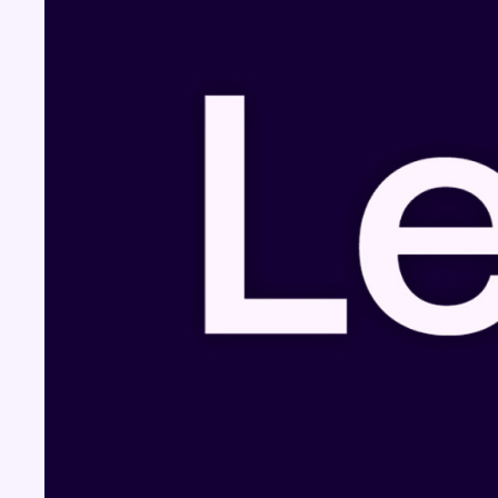
Fil info
Un nouveau club de MMA ouvre ses portes
à Evere : “C’est pas comme on voit à la télé”
08 août 2026 - 19:51