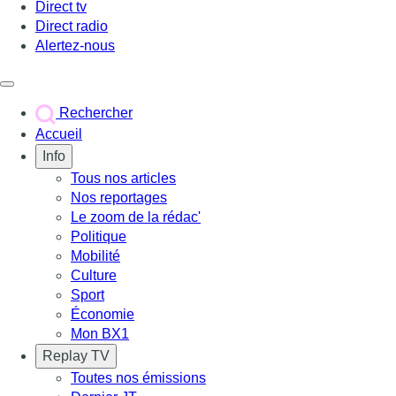
Direct tv
Direct radio
Alertez-nous
Déclencher le menu
Rechercher
Accueil
Info
Tous nos articles
Nos reportages
Le zoom de la rédac'
Politique
Mobilité
Culture
Sport
Économie
Mon BX1
Replay TV
Toutes nos émissions