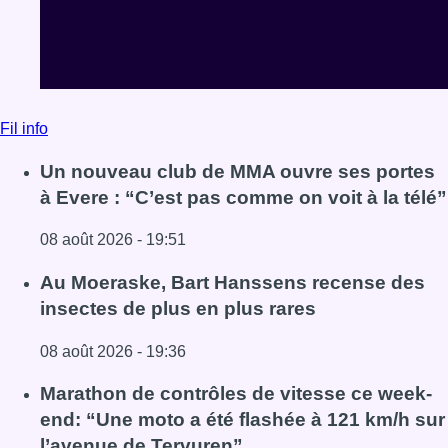
Lire l'article Un nouveau club de MMA ouvre ses portes à E
Au Moeraske, Bart Hanssens recense des
insectes de plus en plus rares
08 août 2026 - 19:36
Lire l'article Au Moeraske, Bart Hanssens recense des ins
Marathon de contrôles de vitesse ce week-
end: “Une moto a été flashée à 121 km/h sur
l’avenue de Tervuren”
08 août 2026 - 19:12
Lire l'article Marathon de contrôles de vitesse ce week-e
Voir tout le fil info
BX1 2026
Back to top