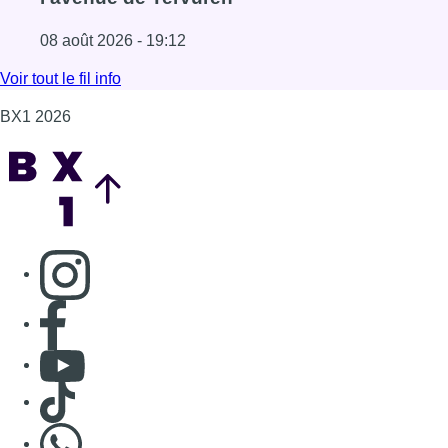
Consulter page Instagram
Consulter page Facebook
Consulter Youtube
Consulter TikTok
Nous rejoindre sur Whatsapp
S'abonner à notre newsletter
Connaître BX1
Publicité
Offres d'emploi
Contact
Mentions légales
Politique de cookies (UE)
Gérer les cookies