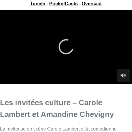
TuneIn
-
PocketCasts
-
Overcast
Les invitées culture – Carole
Lambert et Amandine Chevigny
La metteuse en scène Carole Lambert et la comédienne
Amandine Chevigny, du spectacle “Bocal”, sont les invitées
culture de Fabrice Grosfilley dans Toujours + d’Actu, ce
vendredi.
Infos sur le replay