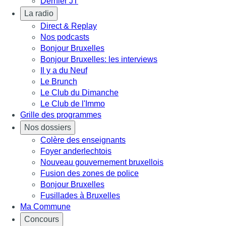
Dernier JT
La radio
Direct & Replay
Nos podcasts
Bonjour Bruxelles
Bonjour Bruxelles: les interviews
Il y a du Neuf
Le Brunch
Le Club du Dimanche
Le Club de l'Immo
Grille des programmes
Nos dossiers
Colère des enseignants
Foyer anderlechtois
Nouveau gouvernement bruxellois
Fusion des zones de police
Bonjour Bruxelles
Fusillades à Bruxelles
Ma Commune
Concours