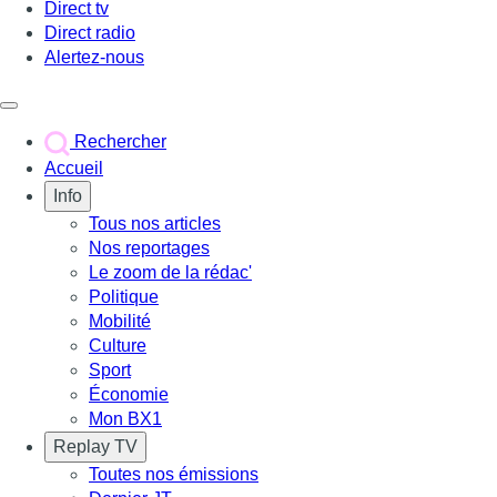
Direct tv
Direct radio
Alertez-nous
Déclencher le menu
Rechercher
Accueil
Info
Tous nos articles
Nos reportages
Le zoom de la rédac'
Politique
Mobilité
Culture
Sport
Économie
Mon BX1
Replay TV
Toutes nos émissions