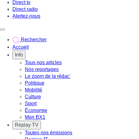
Direct tv
Direct radio
Alertez-nous
Déclencher le menu
Rechercher
Accueil
Info
Tous nos articles
Nos reportages
Le zoom de la rédac'
Politique
Mobilité
Culture
Sport
Économie
Mon BX1
Replay TV
Toutes nos émissions