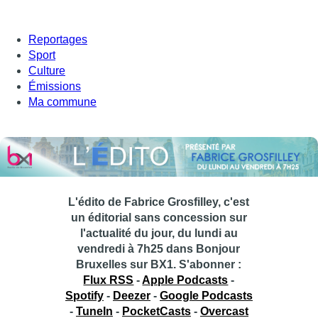
Reportages
Sport
Culture
Émissions
Ma commune
L'édito de Fabrice Grosfilley, c'est
un éditorial sans concession sur
l'actualité du jour, du lundi au
vendredi à 7h25 dans Bonjour
Bruxelles sur BX1.
S'abonner :
Flux RSS
-
Apple Podcasts
-
Spotify
-
Deezer
-
Google Podcasts
-
TuneIn
-
PocketCasts
-
Overcast