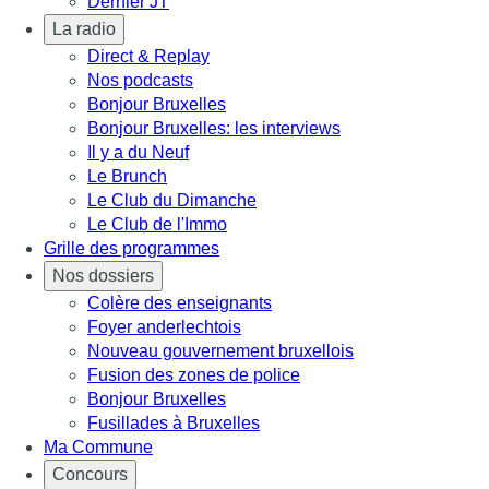
Dernier JT
La radio
Direct & Replay
Nos podcasts
Bonjour Bruxelles
Bonjour Bruxelles: les interviews
Il y a du Neuf
Le Brunch
Le Club du Dimanche
Le Club de l'Immo
Grille des programmes
Nos dossiers
Colère des enseignants
Foyer anderlechtois
Nouveau gouvernement bruxellois
Fusion des zones de police
Bonjour Bruxelles
Fusillades à Bruxelles
Ma Commune
Concours