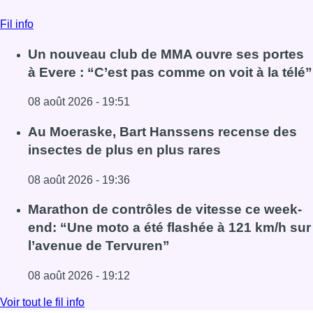
08 août 2026 - 19:36
Lire l'article Au Moeraske, Bart Hanssens recense des ins
Marathon de contrôles de vitesse ce week-
end: “Une moto a été flashée à 121 km/h sur
l’avenue de Tervuren”
08 août 2026 - 19:12
Lire l'article Marathon de contrôles de vitesse ce week-e
Voir tout le fil info
BX1 2026
Back to top
Consulter page Instagram
Consulter page Facebook