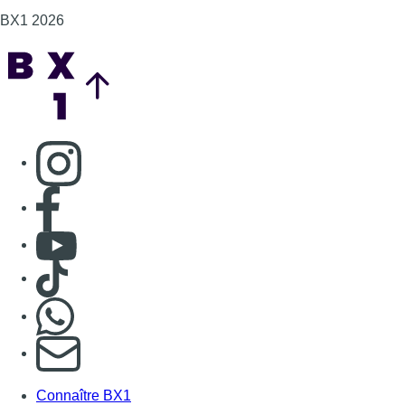
Consulter Youtube
Consulter TikTok
Nous rejoindre sur Whatsapp
S'abonner à notre newsletter
Connaître BX1
Publicité
Offres d'emploi
Contact
Mentions légales
Politique de cookies (UE)
Gérer les cookies