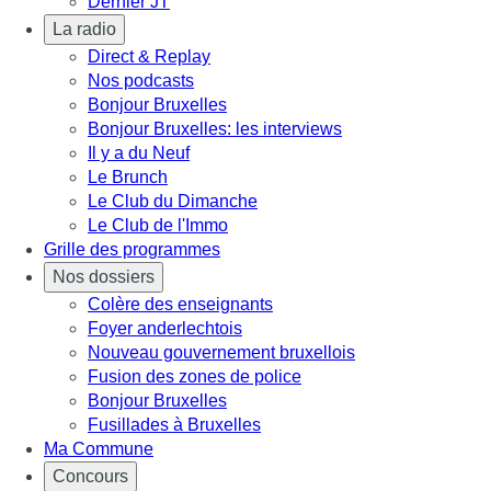
Dernier JT
La radio
Direct & Replay
Nos podcasts
Bonjour Bruxelles
Bonjour Bruxelles: les interviews
Il y a du Neuf
Le Brunch
Le Club du Dimanche
Le Club de l'Immo
Grille des programmes
Nos dossiers
Colère des enseignants
Foyer anderlechtois
Nouveau gouvernement bruxellois
Fusion des zones de police
Bonjour Bruxelles
Fusillades à Bruxelles
Ma Commune
Concours