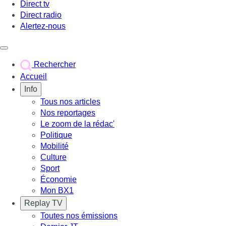
Direct tv
Direct radio
Alertez-nous
Déclencher le menu
Rechercher
Accueil
Info
Tous nos articles
Nos reportages
Le zoom de la rédac'
Politique
Mobilité
Culture
Sport
Économie
Mon BX1
Replay TV
Toutes nos émissions