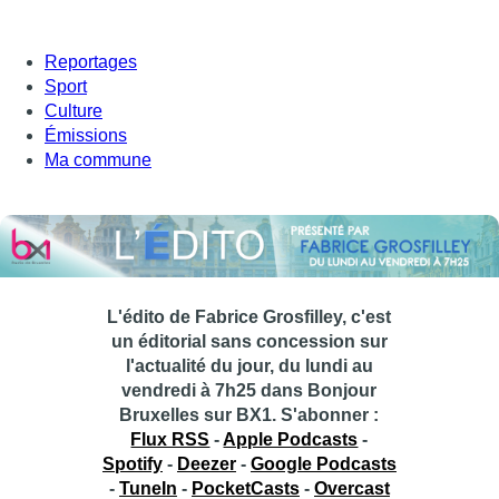
Reportages
Sport
Culture
Émissions
Ma commune
L'édito de Fabrice Grosfilley, c'est
un éditorial sans concession sur
l'actualité du jour, du lundi au
vendredi à 7h25 dans Bonjour
Bruxelles sur BX1.
S'abonner :
Flux RSS
-
Apple Podcasts
-
Spotify
-
Deezer
-
Google Podcasts
-
TuneIn
-
PocketCasts
-
Overcast