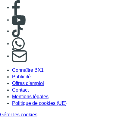
Lire l'article Marathon de contrôles de vitesse ce week-e
Voir tout le fil info
BX1 2026
Back to top
Consulter page Instagram
Consulter page Facebook
Consulter Youtube
Consulter TikTok
Nous rejoindre sur Whatsapp
S'abonner à notre newsletter