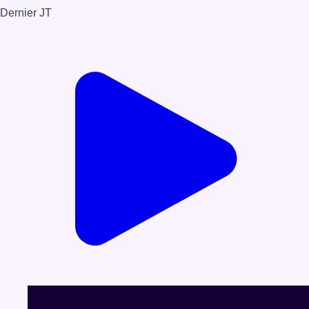
Durée : 0:03:59
Partager l'émission
Facebook
Twitter
WhatsApp
Share
Dernier JT
Voir le dernier JT