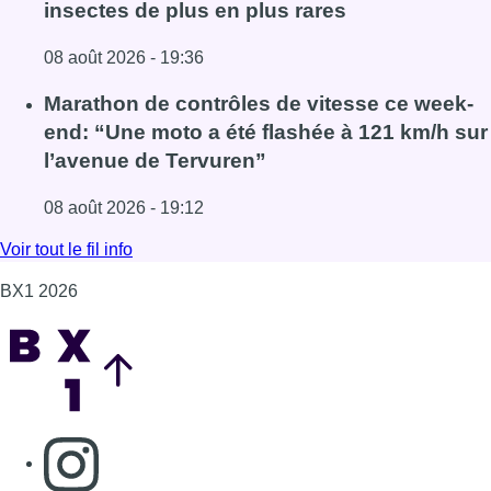
Fil info
Un nouveau club de MMA ouvre ses portes
à Evere : “C’est pas comme on voit à la télé”
08 août 2026 - 19:51
Lire l'article Un nouveau club de MMA ouvre ses portes à E
Au Moeraske, Bart Hanssens recense des
insectes de plus en plus rares
08 août 2026 - 19:36
Lire l'article Au Moeraske, Bart Hanssens recense des ins
Marathon de contrôles de vitesse ce week-
end: “Une moto a été flashée à 121 km/h sur
l’avenue de Tervuren”
08 août 2026 - 19:12