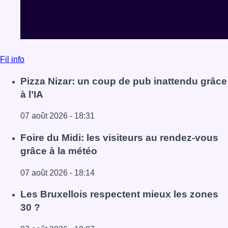
Lire l'article Pizza Nizar: un coup de pub inattendu grâce à
Foire du Midi: les visiteurs au rendez-vous
grâce à la météo
07 août 2026 - 18:14
Lire l'article Foire du Midi: les visiteurs au rendez-vous g
Les Bruxellois respectent mieux les zones
30 ?
07 août 2026 - 18:07
Lire l'article Les Bruxellois respectent mieux les zones 30
Voir tout le fil info
BX1 2026
Back to top
Consulter page Instagram