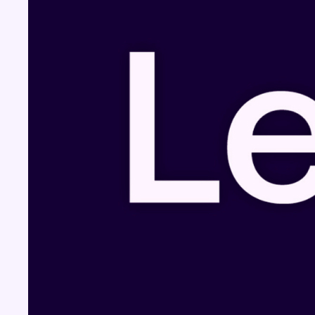
Fil info
Pizza Nizar: un coup de pub inattendu grâce
à l’IA
07 août 2026 - 18:31