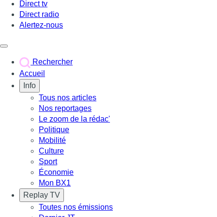
Direct tv
Direct radio
Alertez-nous
Déclencher le menu
Rechercher
Accueil
Info
Tous nos articles
Nos reportages
Le zoom de la rédac'
Politique
Mobilité
Culture
Sport
Économie
Mon BX1
Replay TV
Toutes nos émissions