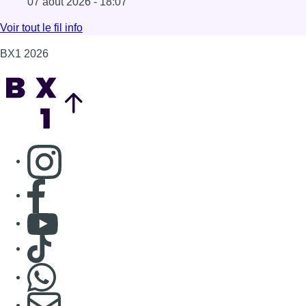
Consulter page Facebook
Consulter Youtube
Consulter TikTok
Nous rejoindre sur Whatsapp
S'abonner à notre newsletter
Connaître BX1
Publicité
Offres d'emploi
Contact
Mentions légales
Politique de cookies (UE)
Gérer les cookies