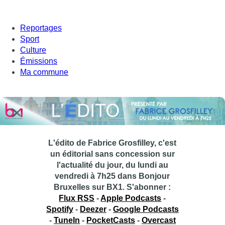
Reportages
Sport
Culture
Émissions
Ma commune
L'édito de Fabrice Grosfilley, c'est
un éditorial sans concession sur
l'actualité du jour, du lundi au
vendredi à 7h25 dans Bonjour
Bruxelles sur BX1.
S'abonner :
Flux RSS
-
Apple Podcasts
-
Spotify
-
Deezer
-
Google Podcasts
-
TuneIn
-
PocketCasts
-
Overcast