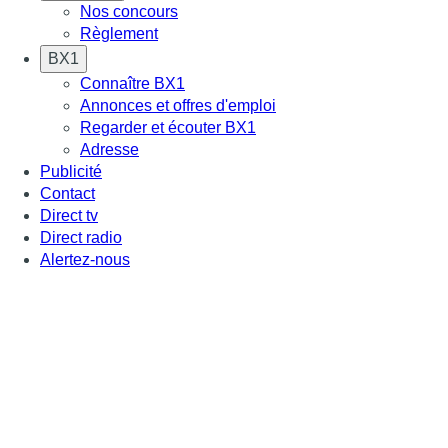
Nos concours
Règlement
BX1
Connaître BX1
Annonces et offres d'emploi
Regarder et écouter BX1
Adresse
Publicité
Contact
Direct tv
Direct radio
Alertez-nous