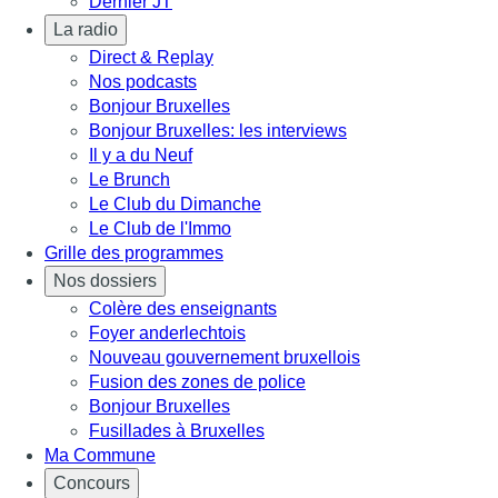
Dernier JT
La radio
Direct & Replay
Nos podcasts
Bonjour Bruxelles
Bonjour Bruxelles: les interviews
Il y a du Neuf
Le Brunch
Le Club du Dimanche
Le Club de l'Immo
Grille des programmes
Nos dossiers
Colère des enseignants
Foyer anderlechtois
Nouveau gouvernement bruxellois
Fusion des zones de police
Bonjour Bruxelles
Fusillades à Bruxelles
Ma Commune
Concours