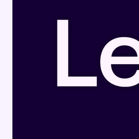
Fil info
Pizza Nizar: un coup de pub inattendu grâce
à l’IA
07 août 2026 - 18:31