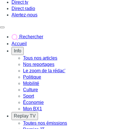
Direct tv
Direct radio
Alertez-nous
Déclencher le menu
Rechercher
Accueil
Info
Tous nos articles
Nos reportages
Le zoom de la rédac'
Politique
Mobilité
Culture
Sport
Économie
Mon BX1
Replay TV
Toutes nos émissions