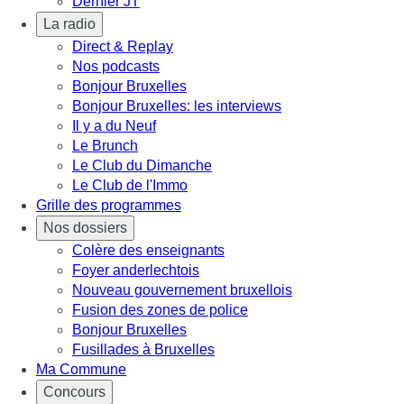
Dernier JT
La radio
Direct & Replay
Nos podcasts
Bonjour Bruxelles
Bonjour Bruxelles: les interviews
Il y a du Neuf
Le Brunch
Le Club du Dimanche
Le Club de l'Immo
Grille des programmes
Nos dossiers
Colère des enseignants
Foyer anderlechtois
Nouveau gouvernement bruxellois
Fusion des zones de police
Bonjour Bruxelles
Fusillades à Bruxelles
Ma Commune
Concours