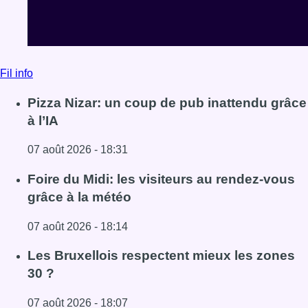
Lire l'article Pizza Nizar: un coup de pub inattendu grâce à
Foire du Midi: les visiteurs au rendez-vous
grâce à la météo
07 août 2026 - 18:14
Lire l'article Foire du Midi: les visiteurs au rendez-vous g
Les Bruxellois respectent mieux les zones
30 ?
07 août 2026 - 18:07
Lire l'article Les Bruxellois respectent mieux les zones 30
Voir tout le fil info
BX1 2026
Back to top
Consulter page Instagram