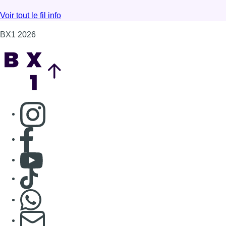
Consulter page Facebook
Consulter Youtube
Consulter TikTok
Nous rejoindre sur Whatsapp
S'abonner à notre newsletter
Connaître BX1
Publicité
Offres d'emploi
Contact
Mentions légales
Politique de cookies (UE)
Gérer les cookies