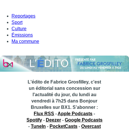
Reportages
Sport
Culture
Émissions
Ma commune
L'édito de Fabrice Grosfilley, c'est
un éditorial sans concession sur
l'actualité du jour, du lundi au
vendredi à 7h25 dans Bonjour
Bruxelles sur BX1.
S'abonner :
Flux RSS
-
Apple Podcasts
-
Spotify
-
Deezer
-
Google Podcasts
-
TuneIn
-
PocketCasts
-
Overcast