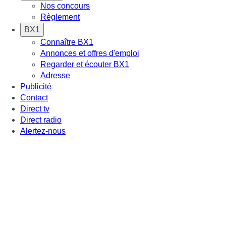
Nos concours
Règlement
BX1
Connaître BX1
Annonces et offres d'emploi
Regarder et écouter BX1
Adresse
Publicité
Contact
Direct tv
Direct radio
Alertez-nous