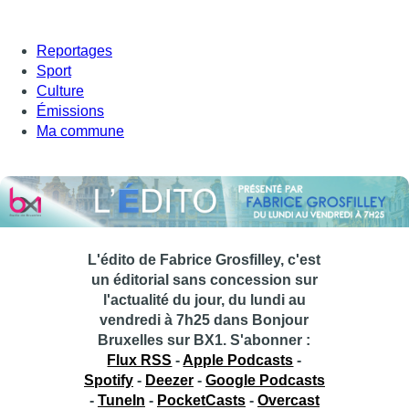
Reportages
Sport
Culture
Émissions
Ma commune
L'édito de Fabrice Grosfilley, c'est
un éditorial sans concession sur
l'actualité du jour, du lundi au
vendredi à 7h25 dans Bonjour
Bruxelles sur BX1.
S'abonner :
Flux RSS
-
Apple Podcasts
-
Spotify
-
Deezer
-
Google Podcasts
-
TuneIn
-
PocketCasts
-
Overcast