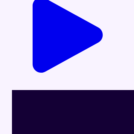
28/08/2025 à 07:34
Partager l'émission
Facebook
Twitter
WhatsApp
Share
Dernier JT
Voir le dernier JT