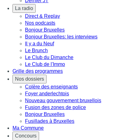
Dernier JT
La radio
Direct & Replay
Nos podcasts
Bonjour Bruxelles
Bonjour Bruxelles: les interviews
Il y a du Neuf
Le Brunch
Le Club du Dimanche
Le Club de l'Immo
Grille des programmes
Nos dossiers
Colère des enseignants
Foyer anderlechtois
Nouveau gouvernement bruxellois
Fusion des zones de police
Bonjour Bruxelles
Fusillades à Bruxelles
Ma Commune
Concours