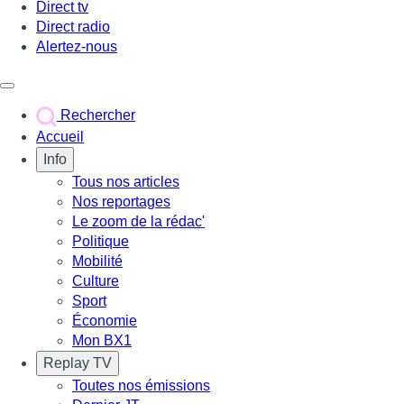
Direct tv
Direct radio
Alertez-nous
Déclencher le menu
Rechercher
Accueil
Info
Tous nos articles
Nos reportages
Le zoom de la rédac'
Politique
Mobilité
Culture
Sport
Économie
Mon BX1
Replay TV
Toutes nos émissions