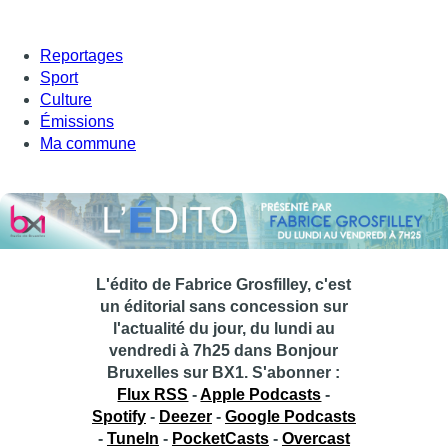
Reportages
Sport
Culture
Émissions
Ma commune
L'édito de Fabrice Grosfilley, c'est
un éditorial sans concession sur
l'actualité du jour, du lundi au
vendredi à 7h25 dans Bonjour
Bruxelles sur BX1.
S'abonner :
Flux RSS
-
Apple Podcasts
-
Spotify
-
Deezer
-
Google Podcasts
-
TuneIn
-
PocketCasts
-
Overcast