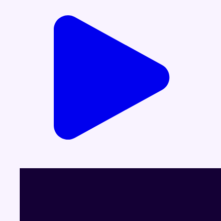
04/09/2025 à 07:32
Partager l'émission
Facebook
Twitter
WhatsApp
Share
Dernier JT
Voir le dernier JT