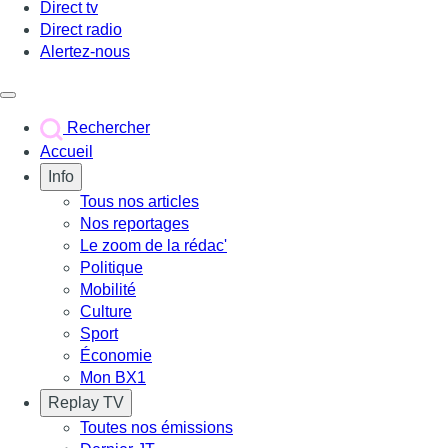
Direct tv
Direct radio
Alertez-nous
Déclencher le menu
Rechercher
Accueil
Info
Tous nos articles
Nos reportages
Le zoom de la rédac'
Politique
Mobilité
Culture
Sport
Économie
Mon BX1
Replay TV
Toutes nos émissions