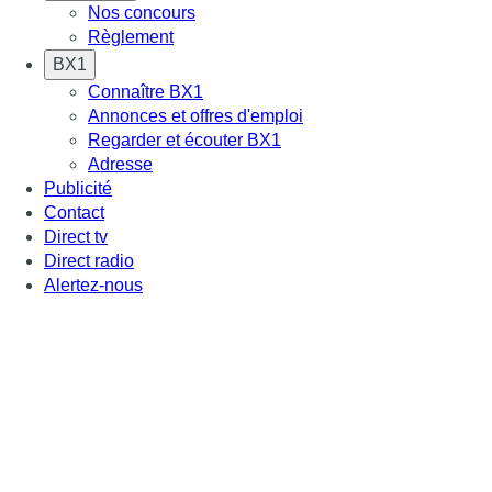
Nos concours
Règlement
BX1
Connaître BX1
Annonces et offres d'emploi
Regarder et écouter BX1
Adresse
Publicité
Contact
Direct tv
Direct radio
Alertez-nous