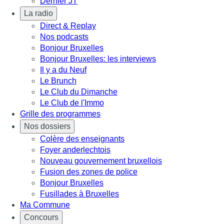
Dernier JT
La radio
Direct & Replay
Nos podcasts
Bonjour Bruxelles
Bonjour Bruxelles: les interviews
Il y a du Neuf
Le Brunch
Le Club du Dimanche
Le Club de l'Immo
Grille des programmes
Nos dossiers
Colère des enseignants
Foyer anderlechtois
Nouveau gouvernement bruxellois
Fusion des zones de police
Bonjour Bruxelles
Fusillades à Bruxelles
Ma Commune
Concours