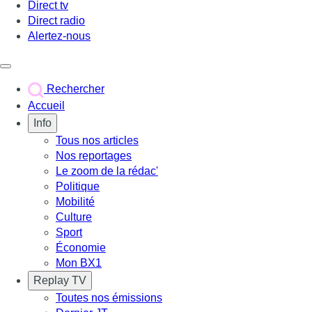
Direct tv
Direct radio
Alertez-nous
Déclencher le menu
Rechercher
Accueil
Info
Tous nos articles
Nos reportages
Le zoom de la rédac'
Politique
Mobilité
Culture
Sport
Économie
Mon BX1
Replay TV
Toutes nos émissions