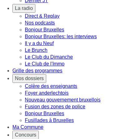
Dernier JT
La radio
Direct & Replay
Nos podcasts
Bonjour Bruxelles
Bonjour Bruxelles: les interviews
Il y a du Neuf
Le Brunch
Le Club du Dimanche
Le Club de l'Immo
Grille des programmes
Nos dossiers
Colère des enseignants
Foyer anderlechtois
Nouveau gouvernement bruxellois
Fusion des zones de police
Bonjour Bruxelles
Fusillades à Bruxelles
Ma Commune
Concours