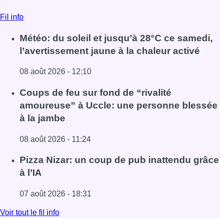
08 août 2026 - 11:24
Lire l'article Coups de feu sur fond de “rivalité amoureus
Pizza Nizar: un coup de pub inattendu grâce
à l’IA
07 août 2026 - 18:31
Lire l'article Pizza Nizar: un coup de pub inattendu grâce à
Voir tout le fil info
BX1 2026
Back to top
Consulter page Instagram
Consulter page Facebook