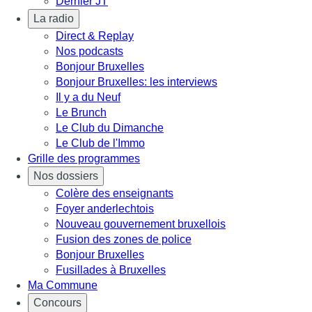
Dernier JT
La radio
Direct & Replay
Nos podcasts
Bonjour Bruxelles
Bonjour Bruxelles: les interviews
Il y a du Neuf
Le Brunch
Le Club du Dimanche
Le Club de l'Immo
Grille des programmes
Nos dossiers
Colère des enseignants
Foyer anderlechtois
Nouveau gouvernement bruxellois
Fusion des zones de police
Bonjour Bruxelles
Fusillades à Bruxelles
Ma Commune
Concours