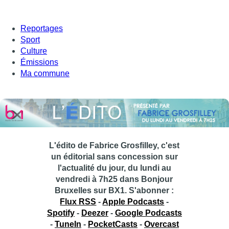
Reportages
Sport
Culture
Émissions
Ma commune
L'édito de Fabrice Grosfilley, c'est
un éditorial sans concession sur
l'actualité du jour, du lundi au
vendredi à 7h25 dans Bonjour
Bruxelles sur BX1.
S'abonner :
Flux RSS
-
Apple Podcasts
-
Spotify
-
Deezer
-
Google Podcasts
-
TuneIn
-
PocketCasts
-
Overcast