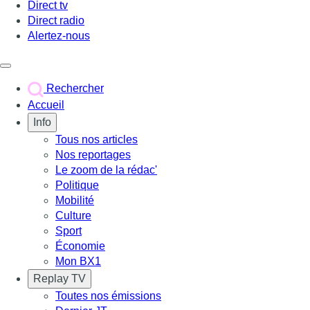
Direct tv
Direct radio
Alertez-nous
Déclencher le menu
Rechercher
Accueil
Info
Tous nos articles
Nos reportages
Le zoom de la rédac'
Politique
Mobilité
Culture
Sport
Économie
Mon BX1
Replay TV
Toutes nos émissions