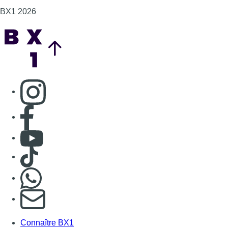
Consulter Youtube
Consulter TikTok
Nous rejoindre sur Whatsapp
S'abonner à notre newsletter
Connaître BX1
Publicité
Offres d'emploi
Contact
Mentions légales
Politique de cookies (UE)
Gérer les cookies