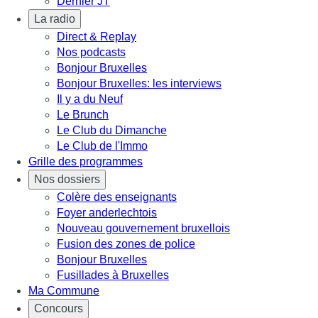
Dernier JT
La radio
Direct & Replay
Nos podcasts
Bonjour Bruxelles
Bonjour Bruxelles: les interviews
Il y a du Neuf
Le Brunch
Le Club du Dimanche
Le Club de l'Immo
Grille des programmes
Nos dossiers
Colère des enseignants
Foyer anderlechtois
Nouveau gouvernement bruxellois
Fusion des zones de police
Bonjour Bruxelles
Fusillades à Bruxelles
Ma Commune
Concours