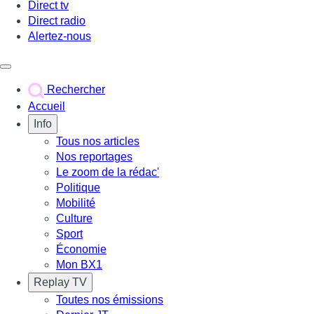
Direct tv
Direct radio
Alertez-nous
Déclencher le menu
Rechercher
Accueil
Info
Tous nos articles
Nos reportages
Le zoom de la rédac'
Politique
Mobilité
Culture
Sport
Économie
Mon BX1
Replay TV
Toutes nos émissions