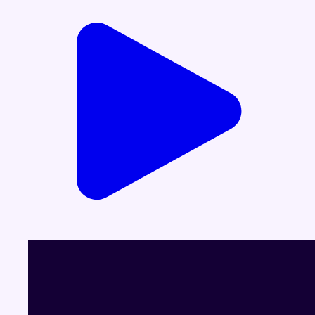
13/02/2025 à 07:35
Partager l'émission
Facebook
Twitter
WhatsApp
Share
Dernier JT
Voir le dernier JT