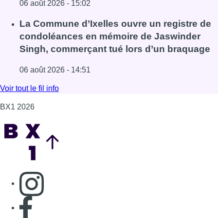
Fil info
Mémorial Van Damme : Nafi Thiam
participera au concours de la hauteur pour
la 50e édition
06 août 2026 - 15:22
Lire l'article Mémorial Van Damme : Nafi Thiam participer
La police lance un avis de recherche après
le viol d’une femme de 33 ans à Bruxelles
06 août 2026 - 15:02
Lire l'article La police lance un avis de recherche après 
La Commune d’Ixelles ouvre un registre de
condoléances en mémoire de Jaswinder
Singh, commerçant tué lors d’un braquage
06 août 2026 - 14:51
Lire l'article La Commune d’Ixelles ouvre un registre d
Voir tout le fil info