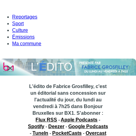
Reportages
Sport
Culture
Émissions
Ma commune
L'édito de Fabrice Grosfilley, c'est
un éditorial sans concession sur
l'actualité du jour, du lundi au
vendredi à 7h25 dans Bonjour
Bruxelles sur BX1.
S'abonner :
Flux RSS
-
Apple Podcasts
-
Spotify
-
Deezer
-
Google Podcasts
-
TuneIn
-
PocketCasts
-
Overcast