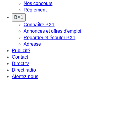
Nos concours
Règlement
BX1
Connaître BX1
Annonces et offres d'emploi
Regarder et écouter BX1
Adresse
Publicité
Contact
Direct tv
Direct radio
Alertez-nous