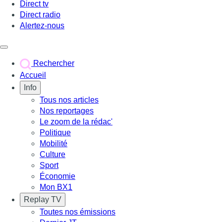
Direct tv
Direct radio
Alertez-nous
Déclencher le menu
Rechercher
Accueil
Info
Tous nos articles
Nos reportages
Le zoom de la rédac'
Politique
Mobilité
Culture
Sport
Économie
Mon BX1
Replay TV
Toutes nos émissions