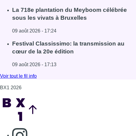
Lire l'article Au Meyboom, l’hommage aux Compagnons de
La 718e plantation du Meyboom célébrée
sous les vivats à Bruxelles
09 août 2026 - 17:24
Lire l'article La 718e plantation du Meyboom célébrée sous
Festival Classissimo: la transmission au
cœur de la 20e édition
09 août 2026 - 17:13
Lire l'article Festival Classissimo: la transmission au cœu
Voir tout le fil info
BX1 2026
Back to top
Consulter page Instagram