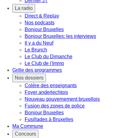
Dernier JT
La radio
Direct & Replay
Nos podcasts
Bonjour Bruxelles
Bonjour Bruxelles: les interviews
Il y a du Neuf
Le Brunch
Le Club du Dimanche
Le Club de l'Immo
Grille des programmes
Nos dossiers
Colère des enseignants
Foyer anderlechtois
Nouveau gouvernement bruxellois
Fusion des zones de police
Bonjour Bruxelles
Fusillades à Bruxelles
Ma Commune
Concours