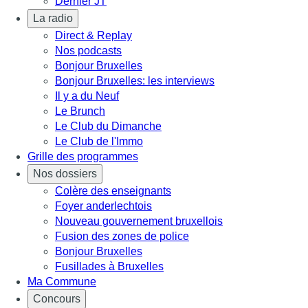
Dernier JT
La radio
Direct & Replay
Nos podcasts
Bonjour Bruxelles
Bonjour Bruxelles: les interviews
Il y a du Neuf
Le Brunch
Le Club du Dimanche
Le Club de l'Immo
Grille des programmes
Nos dossiers
Colère des enseignants
Foyer anderlechtois
Nouveau gouvernement bruxellois
Fusion des zones de police
Bonjour Bruxelles
Fusillades à Bruxelles
Ma Commune
Concours