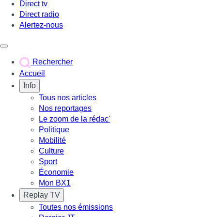
Direct tv
Direct radio
Alertez-nous
Déclencher le menu
Rechercher
Accueil
Info
Tous nos articles
Nos reportages
Le zoom de la rédac'
Politique
Mobilité
Culture
Sport
Économie
Mon BX1
Replay TV
Toutes nos émissions