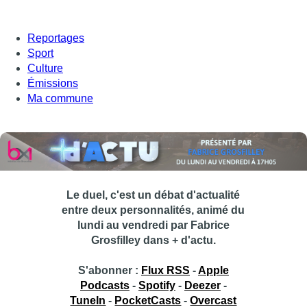
Reportages
Sport
Culture
Émissions
Ma commune
Le duel, c'est un débat d'actualité
entre deux personnalités, animé du
lundi au vendredi par Fabrice
Grosfilley dans + d'actu.
S'abonner :
Flux RSS
-
Apple
Podcasts
-
Spotify
-
Deezer
-
TuneIn
-
PocketCasts
-
Overcast