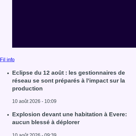
réseau se sont préparés à l’impact sur la
production
10 août 2026 - 10:09
Lire l'article Eclipse du 12 août : les gestionnaires de rés
Explosion devant une habitation à Evere:
aucun blessé à déplorer
10 août 2026 - 09:39
Lire l'article Explosion devant une habitation à Evere: au
Météo : fraîcheur à la mer et chaleur ailleurs,
sous un ciel en demi-teinte
10 août 2026 - 08:08
Lire l'article Météo : fraîcheur à la mer et chaleur ailleurs,
Voir tout le fil info
BX1 2026
Back to top