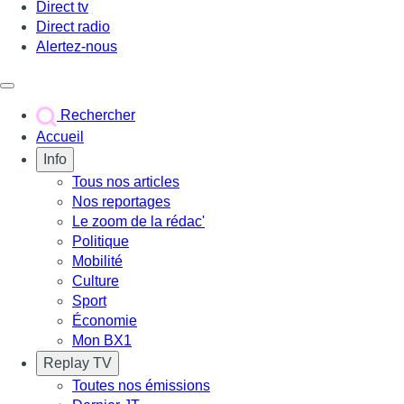
Direct tv
Direct radio
Alertez-nous
Déclencher le menu
Rechercher
Accueil
Info
Tous nos articles
Nos reportages
Le zoom de la rédac'
Politique
Mobilité
Culture
Sport
Économie
Mon BX1
Replay TV
Toutes nos émissions