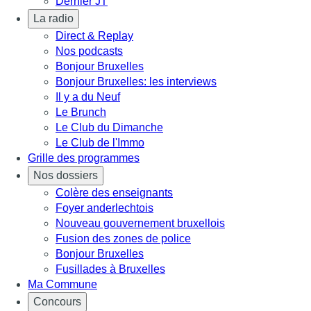
Dernier JT
La radio
Direct & Replay
Nos podcasts
Bonjour Bruxelles
Bonjour Bruxelles: les interviews
Il y a du Neuf
Le Brunch
Le Club du Dimanche
Le Club de l'Immo
Grille des programmes
Nos dossiers
Colère des enseignants
Foyer anderlechtois
Nouveau gouvernement bruxellois
Fusion des zones de police
Bonjour Bruxelles
Fusillades à Bruxelles
Ma Commune
Concours