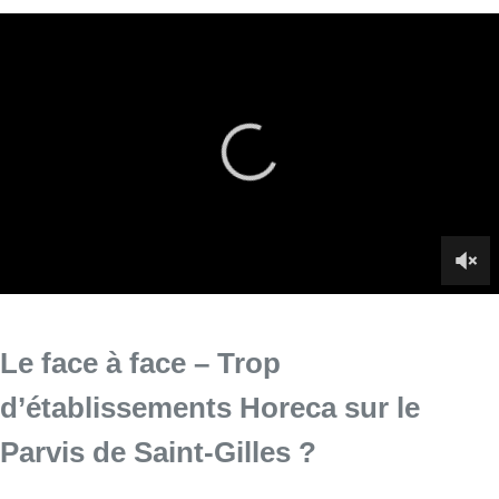
Le face à face – Trop
d’établissements Horeca sur le
Parvis de Saint-Gilles ?
Y a-t-il trop d’établissements Horeca sur le Parvis de Saint-
Gilles ? Galia Glume, auteure d’une pétition contre la
transformation d’un commerce en établissement Horeca sur la
place, et Francesco Iammarino (Ecolo), échevin du
Développement économique à Saint-Gilles, en débattent dans
le face à face.
Infos sur le replay