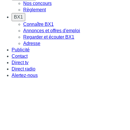
Nos concours
Règlement
BX1
Connaître BX1
Annonces et offres d'emploi
Regarder et écouter BX1
Adresse
Publicité
Contact
Direct tv
Direct radio
Alertez-nous