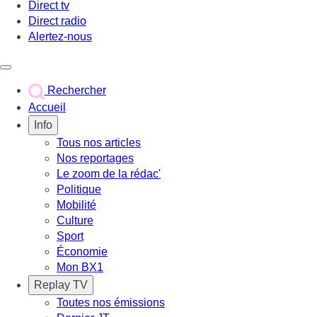
Direct tv
Direct radio
Alertez-nous
Déclencher le menu
Rechercher
Accueil
Info
Tous nos articles
Nos reportages
Le zoom de la rédac'
Politique
Mobilité
Culture
Sport
Économie
Mon BX1
Replay TV
Toutes nos émissions