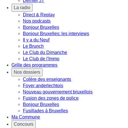
Dernier JT
La radio
Direct & Replay
Nos podcasts
Bonjour Bruxelles
Bonjour Bruxelles: les interviews
Il y a du Neuf
Le Brunch
Le Club du Dimanche
Le Club de l'Immo
Grille des programmes
Nos dossiers
Colère des enseignants
Foyer anderlechtois
Nouveau gouvernement bruxellois
Fusion des zones de police
Bonjour Bruxelles
Fusillades à Bruxelles
Ma Commune
Concours