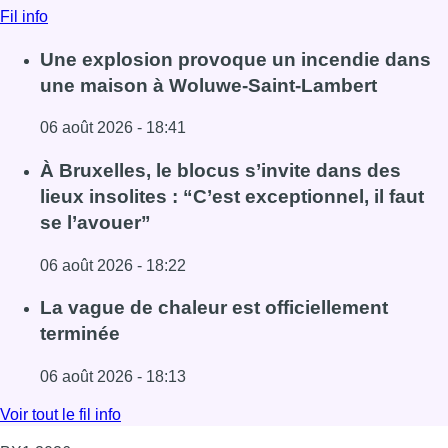
06 août 2026 - 18:22
Lire l'article À Bruxelles, le blocus s’invite dans des lieux i
La vague de chaleur est officiellement
terminée
06 août 2026 - 18:13
Lire l'article La vague de chaleur est officiellement termin
Voir tout le fil info
BX1 2026
Back to top
Consulter page Instagram
Consulter page Facebook
Consulter Youtube