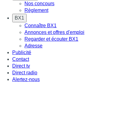
Nos concours
Règlement
BX1
Connaître BX1
Annonces et offres d'emploi
Regarder et écouter BX1
Adresse
Publicité
Contact
Direct tv
Direct radio
Alertez-nous