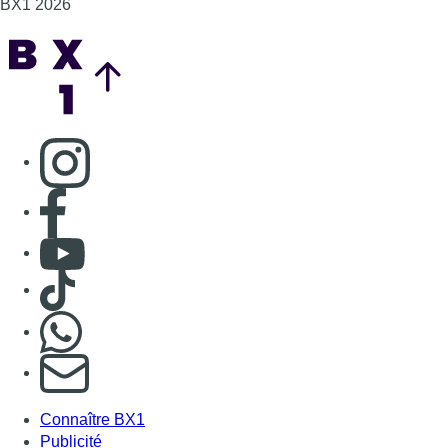
Consulter TikTok
Nous rejoindre sur Whatsapp
S'abonner à notre newsletter
Connaître BX1
Publicité
Offres d'emploi
Contact
Mentions légales
Politique de cookies (UE)
Gérer les cookies