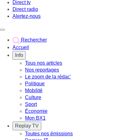
Direct tv
Direct radio
Alertez-nous
Déclencher le menu
Rechercher
Accueil
Info
Tous nos articles
Nos reportages
Le zoom de la rédac'
Politique
Mobilité
Culture
Sport
Économie
Mon BX1
Replay TV
Toutes nos émissions