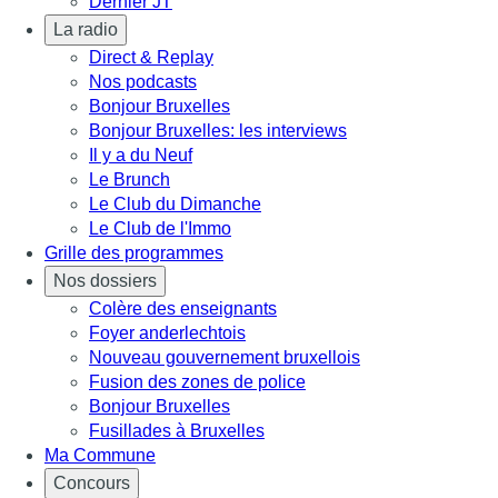
Dernier JT
La radio
Direct & Replay
Nos podcasts
Bonjour Bruxelles
Bonjour Bruxelles: les interviews
Il y a du Neuf
Le Brunch
Le Club du Dimanche
Le Club de l'Immo
Grille des programmes
Nos dossiers
Colère des enseignants
Foyer anderlechtois
Nouveau gouvernement bruxellois
Fusion des zones de police
Bonjour Bruxelles
Fusillades à Bruxelles
Ma Commune
Concours