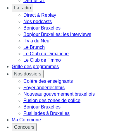
Dernier JT
La radio
Direct & Replay
Nos podcasts
Bonjour Bruxelles
Bonjour Bruxelles: les interviews
Il y a du Neuf
Le Brunch
Le Club du Dimanche
Le Club de l'Immo
Grille des programmes
Nos dossiers
Colère des enseignants
Foyer anderlechtois
Nouveau gouvernement bruxellois
Fusion des zones de police
Bonjour Bruxelles
Fusillades à Bruxelles
Ma Commune
Concours