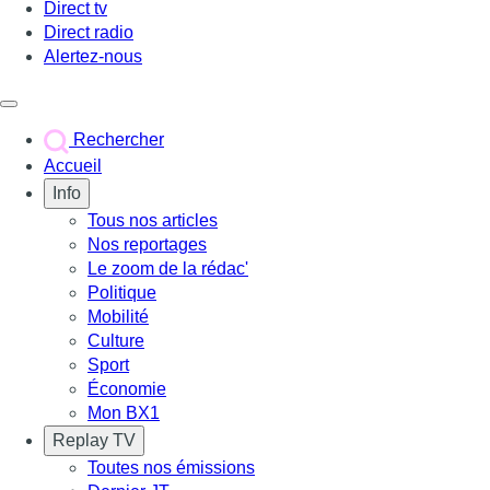
Direct tv
Direct radio
Alertez-nous
Déclencher le menu
Rechercher
Accueil
Info
Tous nos articles
Nos reportages
Le zoom de la rédac'
Politique
Mobilité
Culture
Sport
Économie
Mon BX1
Replay TV
Toutes nos émissions