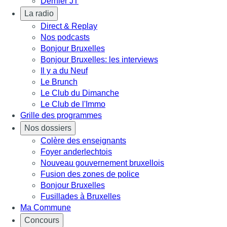
Dernier JT
La radio
Direct & Replay
Nos podcasts
Bonjour Bruxelles
Bonjour Bruxelles: les interviews
Il y a du Neuf
Le Brunch
Le Club du Dimanche
Le Club de l'Immo
Grille des programmes
Nos dossiers
Colère des enseignants
Foyer anderlechtois
Nouveau gouvernement bruxellois
Fusion des zones de police
Bonjour Bruxelles
Fusillades à Bruxelles
Ma Commune
Concours