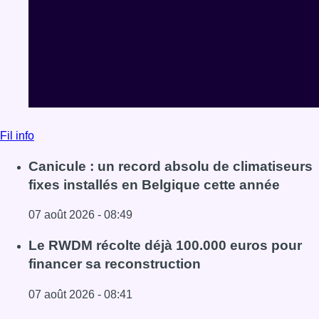
Fil info
Canicule : un record absolu de climatiseurs
fixes installés en Belgique cette année
07 août 2026 - 08:49
Lire l'article Canicule : un record absolu de climatiseurs f
Le RWDM récolte déjà 100.000 euros pour
financer sa reconstruction
07 août 2026 - 08:41