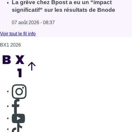
Lire l'article Le RWDM récolte déjà 100.000 euros pour fi
La grève chez Bpost a eu un “impact
significatif” sur les résultats de Bnode
07 août 2026 - 08:37
Lire l'article La grève chez Bpost a eu un “impact significa
Voir tout le fil info
BX1 2026
Back to top
Consulter page Instagram
Consulter page Facebook
Consulter Youtube
Consulter TikTok