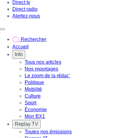
Direct tv
Direct radio
Alertez-nous
Déclencher le menu
Rechercher
Accueil
Info
Tous nos articles
Nos reportages
Le zoom de la rédac'
Politique
Mobilité
Culture
Sport
Économie
Mon BX1
Replay TV
Toutes nos émissions