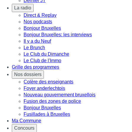
Dernier JT
La radio
Direct & Replay
Nos podcasts
Bonjour Bruxelles
Bonjour Bruxelles: les interviews
Il y a du Neuf
Le Brunch
Le Club du Dimanche
Le Club de l'Immo
Grille des programmes
Nos dossiers
Colère des enseignants
Foyer anderlechtois
Nouveau gouvernement bruxellois
Fusion des zones de police
Bonjour Bruxelles
Fusillades à Bruxelles
Ma Commune
Concours