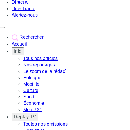
Direct tv
Direct radio
Alertez-nous
Déclencher le menu
Rechercher
Accueil
Info
Tous nos articles
Nos reportages
Le zoom de la rédac'
Politique
Mobilité
Culture
Sport
Économie
Mon BX1
Replay TV
Toutes nos émissions