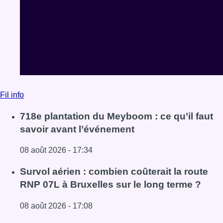
Fil info
718e plantation du Meyboom : ce qu’il faut
savoir avant l’événement
08 août 2026 - 17:34
Lire l'article 718e plantation du Meyboom : ce qu’il faut s
Survol aérien : combien coûterait la route
RNP 07L à Bruxelles sur le long terme ?
08 août 2026 - 17:08