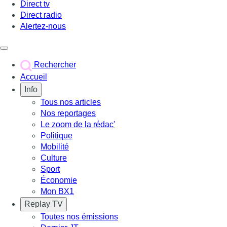
Direct tv
Direct radio
Alertez-nous
Déclencher le menu
Rechercher
Accueil
Info
Tous nos articles
Nos reportages
Le zoom de la rédac'
Politique
Mobilité
Culture
Sport
Économie
Mon BX1
Replay TV
Toutes nos émissions