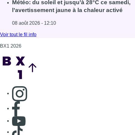
Lire l'article Survol aérien : combien coûterait la route R
Météo: du soleil et jusqu’à 28°C ce samedi,
l’avertissement jaune à la chaleur activé
08 août 2026 - 12:10
Lire l'article Météo: du soleil et jusqu’à 28°C ce samedi, l
Voir tout le fil info
BX1 2026
Back to top
Consulter page Instagram
Consulter page Facebook
Consulter Youtube
Consulter TikTok