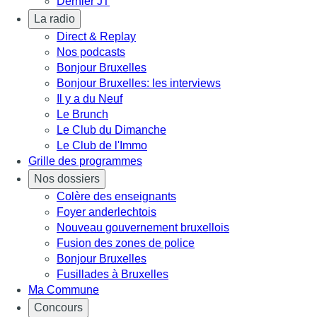
Dernier JT
La radio
Direct & Replay
Nos podcasts
Bonjour Bruxelles
Bonjour Bruxelles: les interviews
Il y a du Neuf
Le Brunch
Le Club du Dimanche
Le Club de l'Immo
Grille des programmes
Nos dossiers
Colère des enseignants
Foyer anderlechtois
Nouveau gouvernement bruxellois
Fusion des zones de police
Bonjour Bruxelles
Fusillades à Bruxelles
Ma Commune
Concours