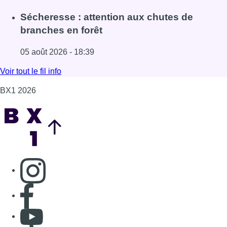
Lire l'article Le siège bruxellois d’AXA fermé plusieurs j
Sécheresse : attention aux chutes de
branches en forêt
05 août 2026 - 18:39
Lire l'article Sécheresse : attention aux chutes de branche
Voir tout le fil info
BX1 2026
Back to top
Consulter page Instagram
Consulter page Facebook
Consulter Youtube