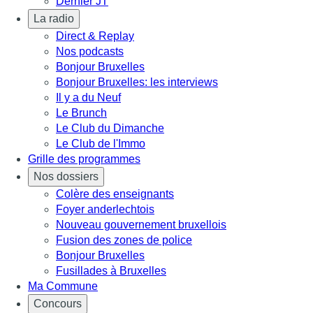
Dernier JT
La radio
Direct & Replay
Nos podcasts
Bonjour Bruxelles
Bonjour Bruxelles: les interviews
Il y a du Neuf
Le Brunch
Le Club du Dimanche
Le Club de l'Immo
Grille des programmes
Nos dossiers
Colère des enseignants
Foyer anderlechtois
Nouveau gouvernement bruxellois
Fusion des zones de police
Bonjour Bruxelles
Fusillades à Bruxelles
Ma Commune
Concours