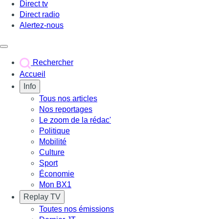
Direct tv
Direct radio
Alertez-nous
Déclencher le menu
Rechercher
Accueil
Info
Tous nos articles
Nos reportages
Le zoom de la rédac'
Politique
Mobilité
Culture
Sport
Économie
Mon BX1
Replay TV
Toutes nos émissions