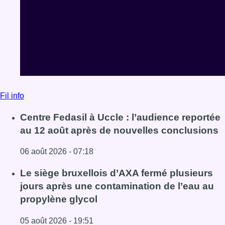
Fil info
Centre Fedasil à Uccle : l’audience reportée
au 12 août après de nouvelles conclusions
06 août 2026 - 07:18
Lire l'article Centre Fedasil à Uccle : l’audience reporté
Le siège bruxellois d’AXA fermé plusieurs
jours après une contamination de l’eau au
propylène glycol
05 août 2026 - 19:51