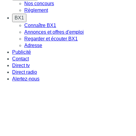
Nos concours
Règlement
BX1
Connaître BX1
Annonces et offres d'emploi
Regarder et écouter BX1
Adresse
Publicité
Contact
Direct tv
Direct radio
Alertez-nous