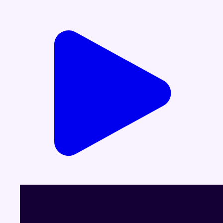
Durée : 00:08:58:16
Partager l'émission
Facebook
Twitter
WhatsApp
Share
Dernier JT
Voir le dernier JT