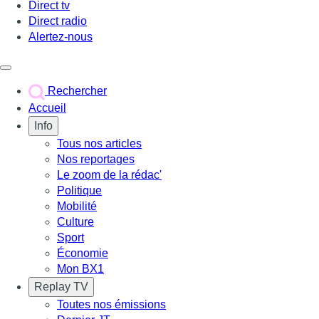
Direct tv
Direct radio
Alertez-nous
Déclencher le menu
Rechercher
Accueil
Info
Tous nos articles
Nos reportages
Le zoom de la rédac'
Politique
Mobilité
Culture
Sport
Économie
Mon BX1
Replay TV
Toutes nos émissions