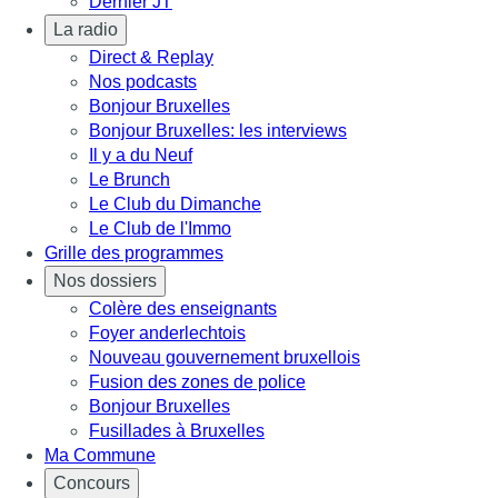
Dernier JT
La radio
Direct & Replay
Nos podcasts
Bonjour Bruxelles
Bonjour Bruxelles: les interviews
Il y a du Neuf
Le Brunch
Le Club du Dimanche
Le Club de l'Immo
Grille des programmes
Nos dossiers
Colère des enseignants
Foyer anderlechtois
Nouveau gouvernement bruxellois
Fusion des zones de police
Bonjour Bruxelles
Fusillades à Bruxelles
Ma Commune
Concours