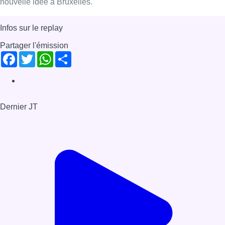
Il y a du Neuf – Yves de Jamblinne –
Grouks
Il y a du Neuf (à 9h09) : chaque matin à 9h09, Bonjour
Bruxelles met à l’honneur une nouvelle initiative ou une
nouvelle idée à Bruxelles.
Infos sur le replay
Partager l'émission
Facebook
Twitter
WhatsApp
Share