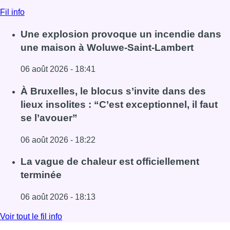
Fil info
Une explosion provoque un incendie dans
une maison à Woluwe-Saint-Lambert
06 août 2026 - 18:41
Lire l'article Une explosion provoque un incendie dans 
À Bruxelles, le blocus s’invite dans des