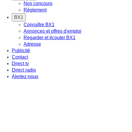
Nos concours
Règlement
BX1
Connaître BX1
Annonces et offres d'emploi
Regarder et écouter BX1
Adresse
Publicité
Contact
Direct tv
Direct radio
Alertez-nous