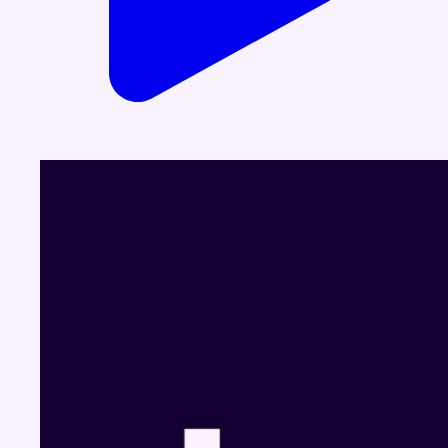
Dernier JT
Voir le dernier JT