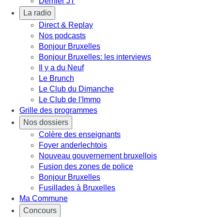
Dernier JT
La radio
Direct & Replay
Nos podcasts
Bonjour Bruxelles
Bonjour Bruxelles: les interviews
Il y a du Neuf
Le Brunch
Le Club du Dimanche
Le Club de l'Immo
Grille des programmes
Nos dossiers
Colère des enseignants
Foyer anderlechtois
Nouveau gouvernement bruxellois
Fusion des zones de police
Bonjour Bruxelles
Fusillades à Bruxelles
Ma Commune
Concours