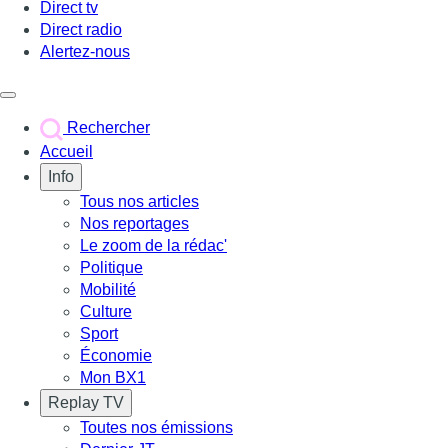
Direct tv
Direct radio
Alertez-nous
Déclencher le menu
Rechercher
Accueil
Info
Tous nos articles
Nos reportages
Le zoom de la rédac'
Politique
Mobilité
Culture
Sport
Économie
Mon BX1
Replay TV
Toutes nos émissions