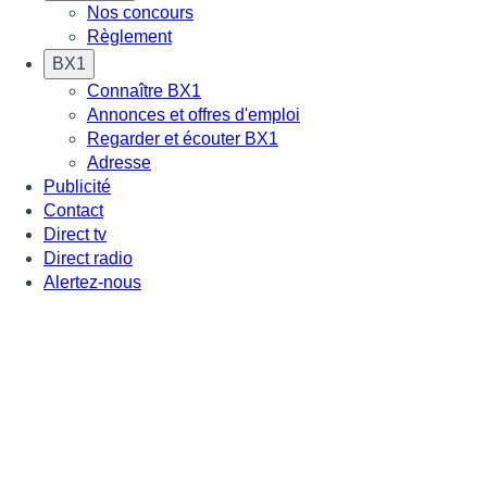
Nos concours
Règlement
BX1
Connaître BX1
Annonces et offres d'emploi
Regarder et écouter BX1
Adresse
Publicité
Contact
Direct tv
Direct radio
Alertez-nous