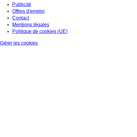
Consulter page Facebook
Consulter Youtube
Consulter TikTok
Nous rejoindre sur Whatsapp
S'abonner à notre newsletter
Connaître BX1
Publicité
Offres d'emploi
Contact
Mentions légales
Politique de cookies (UE)
Gérer les cookies