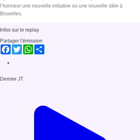
Il y a du Neuf – Salvatore Minni –
Salon de Littératures noires “Iris
Noir”
Il y a du Neuf : chaque matin à 8h39, Bonjour Bruxelles met à
l’honneur une nouvelle initiative ou une nouvelle idée à
Bruxelles.
Infos sur le replay
Partager l'émission
Facebook
Twitter
WhatsApp
Share