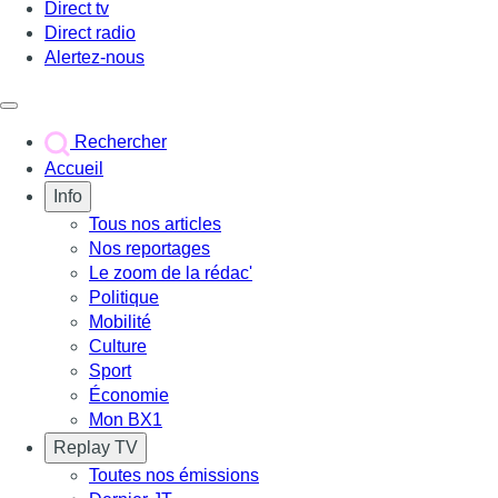
Direct tv
Direct radio
Alertez-nous
Déclencher le menu
Rechercher
Accueil
Info
Tous nos articles
Nos reportages
Le zoom de la rédac'
Politique
Mobilité
Culture
Sport
Économie
Mon BX1
Replay TV
Toutes nos émissions