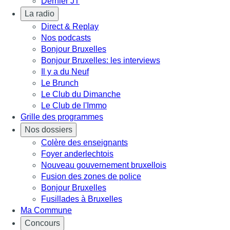
Dernier JT
La radio
Direct & Replay
Nos podcasts
Bonjour Bruxelles
Bonjour Bruxelles: les interviews
Il y a du Neuf
Le Brunch
Le Club du Dimanche
Le Club de l'Immo
Grille des programmes
Nos dossiers
Colère des enseignants
Foyer anderlechtois
Nouveau gouvernement bruxellois
Fusion des zones de police
Bonjour Bruxelles
Fusillades à Bruxelles
Ma Commune
Concours