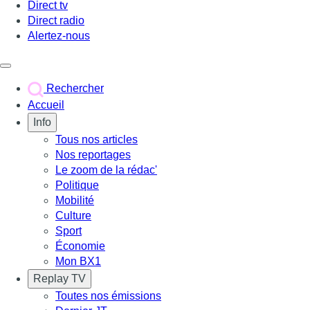
Direct tv
Direct radio
Alertez-nous
Déclencher le menu
Rechercher
Accueil
Info
Tous nos articles
Nos reportages
Le zoom de la rédac'
Politique
Mobilité
Culture
Sport
Économie
Mon BX1
Replay TV
Toutes nos émissions