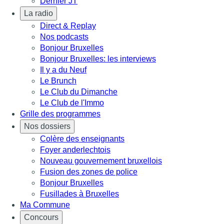
Dernier JT
La radio
Direct & Replay
Nos podcasts
Bonjour Bruxelles
Bonjour Bruxelles: les interviews
Il y a du Neuf
Le Brunch
Le Club du Dimanche
Le Club de l'Immo
Grille des programmes
Nos dossiers
Colère des enseignants
Foyer anderlechtois
Nouveau gouvernement bruxellois
Fusion des zones de police
Bonjour Bruxelles
Fusillades à Bruxelles
Ma Commune
Concours