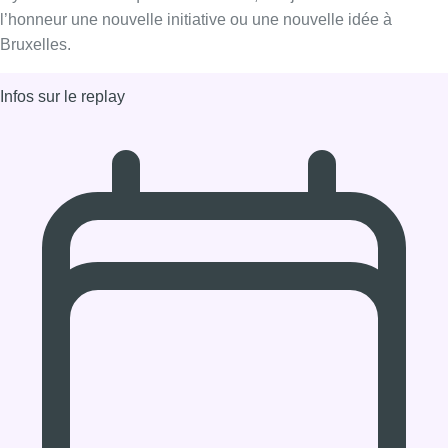
Il y a du Neuf – Pauline David –
Festival En ville!
Il y a du Neuf : chaque matin à 9h09, Bonjour Bruxelles met à
l’honneur une nouvelle initiative ou une nouvelle idée à
Bruxelles.
Infos sur le replay