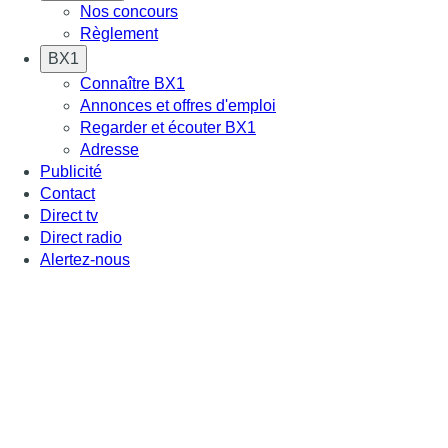
Nos concours
Règlement
BX1
Connaître BX1
Annonces et offres d'emploi
Regarder et écouter BX1
Adresse
Publicité
Contact
Direct tv
Direct radio
Alertez-nous