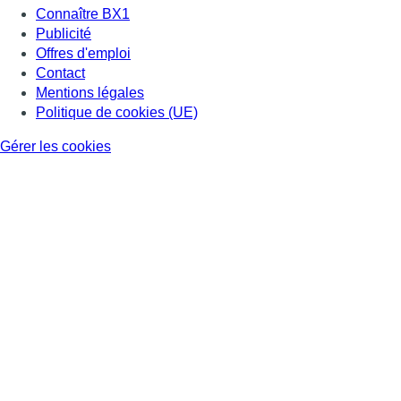
Consulter page Facebook
Consulter Youtube
Consulter TikTok
Nous rejoindre sur Whatsapp
S'abonner à notre newsletter
Connaître BX1
Publicité
Offres d'emploi
Contact
Mentions légales
Politique de cookies (UE)
Gérer les cookies