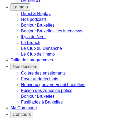
Dernier JT
La radio
Direct & Replay
Nos podcasts
Bonjour Bruxelles
Bonjour Bruxelles: les interviews
Il y a du Neuf
Le Brunch
Le Club du Dimanche
Le Club de l'Immo
Grille des programmes
Nos dossiers
Colère des enseignants
Foyer anderlechtois
Nouveau gouvernement bruxellois
Fusion des zones de police
Bonjour Bruxelles
Fusillades à Bruxelles
Ma Commune
Concours