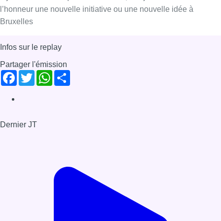
Il y a du neuf – Gaël Roustan –
Directeur AFS – Recherche famille
d’accueil
Il y a du Neuf : chaque matin à 9h09, Bonjour Bruxelles met à
l’honneur une nouvelle initiative ou une nouvelle idée à
Bruxelles
Infos sur le replay
Partager l'émission
Facebook
Twitter
WhatsApp
Share