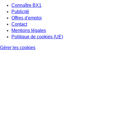
Consulter page Facebook
Consulter Youtube
Consulter TikTok
Nous rejoindre sur Whatsapp
S'abonner à notre newsletter
Connaître BX1
Publicité
Offres d'emploi
Contact
Mentions légales
Politique de cookies (UE)
Gérer les cookies