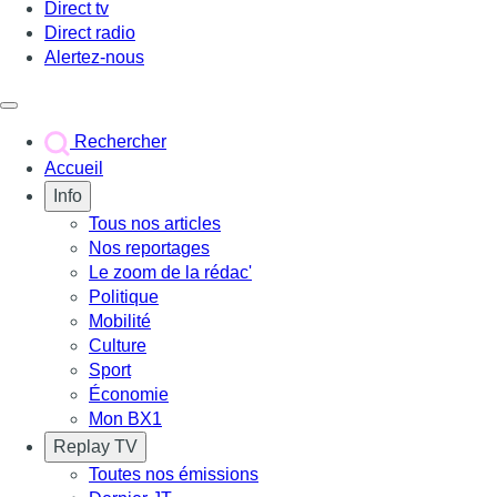
Direct tv
Direct radio
Alertez-nous
Déclencher le menu
Rechercher
Accueil
Info
Tous nos articles
Nos reportages
Le zoom de la rédac'
Politique
Mobilité
Culture
Sport
Économie
Mon BX1
Replay TV
Toutes nos émissions