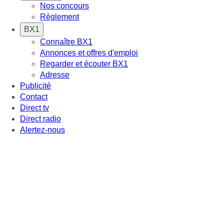
Nos concours
Règlement
BX1
Connaître BX1
Annonces et offres d'emploi
Regarder et écouter BX1
Adresse
Publicité
Contact
Direct tv
Direct radio
Alertez-nous