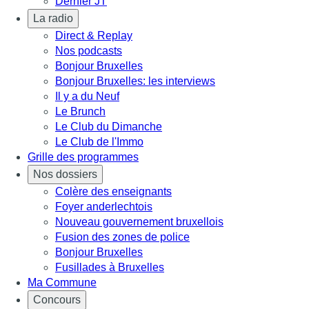
Dernier JT
La radio
Direct & Replay
Nos podcasts
Bonjour Bruxelles
Bonjour Bruxelles: les interviews
Il y a du Neuf
Le Brunch
Le Club du Dimanche
Le Club de l'Immo
Grille des programmes
Nos dossiers
Colère des enseignants
Foyer anderlechtois
Nouveau gouvernement bruxellois
Fusion des zones de police
Bonjour Bruxelles
Fusillades à Bruxelles
Ma Commune
Concours