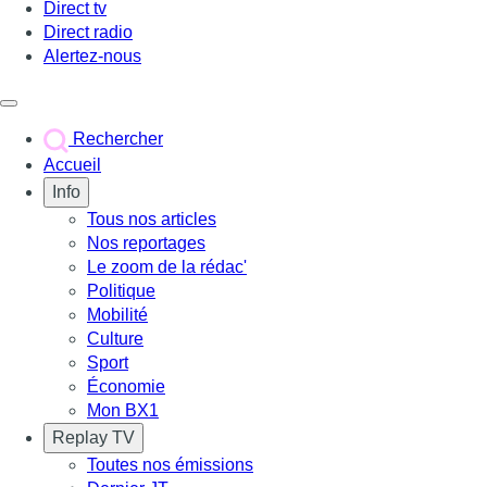
Direct tv
Direct radio
Alertez-nous
Déclencher le menu
Rechercher
Accueil
Info
Tous nos articles
Nos reportages
Le zoom de la rédac'
Politique
Mobilité
Culture
Sport
Économie
Mon BX1
Replay TV
Toutes nos émissions