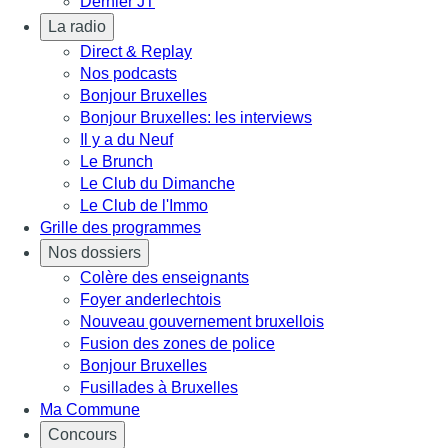
Dernier JT
La radio
Direct & Replay
Nos podcasts
Bonjour Bruxelles
Bonjour Bruxelles: les interviews
Il y a du Neuf
Le Brunch
Le Club du Dimanche
Le Club de l'Immo
Grille des programmes
Nos dossiers
Colère des enseignants
Foyer anderlechtois
Nouveau gouvernement bruxellois
Fusion des zones de police
Bonjour Bruxelles
Fusillades à Bruxelles
Ma Commune
Concours