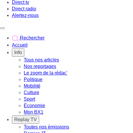
Direct tv
Direct radio
Alertez-nous
Déclencher le menu
Rechercher
Accueil
Info
Tous nos articles
Nos reportages
Le zoom de la rédac'
Politique
Mobilité
Culture
Sport
Économie
Mon BX1
Replay TV
Toutes nos émissions