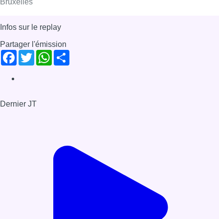
Il y a du neuf – Cindy Vandermeulen
– Rentrée littéraire belge
Il y a du Neuf : chaque matin à 9h09, Bonjour Bruxelles met à
l’honneur une nouvelle initiative ou une nouvelle idée à
Bruxelles
Infos sur le replay
Partager l'émission
Facebook
Twitter
WhatsApp
Share