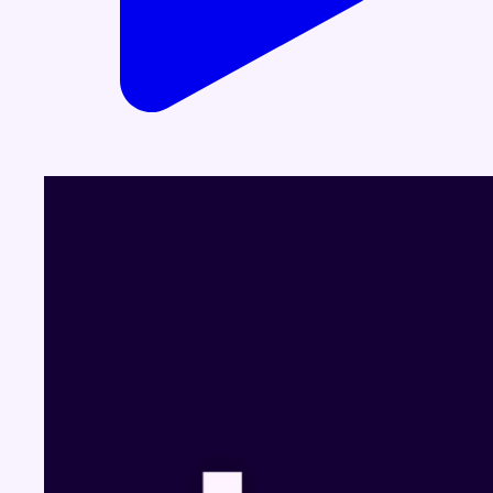
Dernier JT
Voir le dernier JT