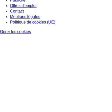
Consulter page Facebook
Consulter Youtube
Consulter TikTok
Nous rejoindre sur Whatsapp
S'abonner à notre newsletter
Connaître BX1
Publicité
Offres d'emploi
Contact
Mentions légales
Politique de cookies (UE)
Gérer les cookies