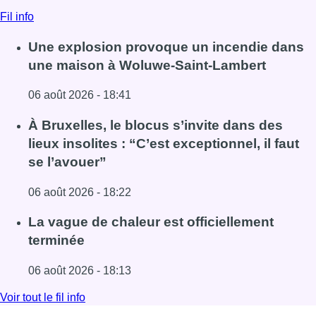
Fil info
Une explosion provoque un incendie dans
une maison à Woluwe-Saint-Lambert
06 août 2026 - 18:41
Lire l'article Une explosion provoque un incendie dans 
À Bruxelles, le blocus s’invite dans des