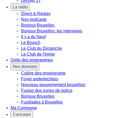
Dernier JT
La radio
Direct & Replay
Nos podcasts
Bonjour Bruxelles
Bonjour Bruxelles: les interviews
Il y a du Neuf
Le Brunch
Le Club du Dimanche
Le Club de l'Immo
Grille des programmes
Nos dossiers
Colère des enseignants
Foyer anderlechtois
Nouveau gouvernement bruxellois
Fusion des zones de police
Bonjour Bruxelles
Fusillades à Bruxelles
Ma Commune
Concours