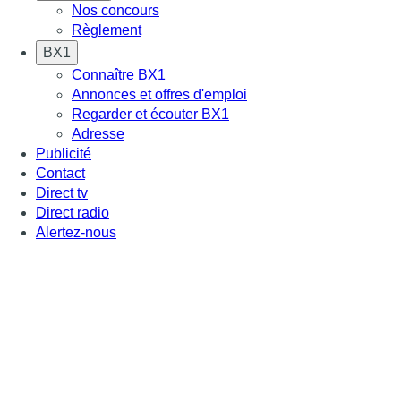
Nos concours
Règlement
BX1
Connaître BX1
Annonces et offres d'emploi
Regarder et écouter BX1
Adresse
Publicité
Contact
Direct tv
Direct radio
Alertez-nous