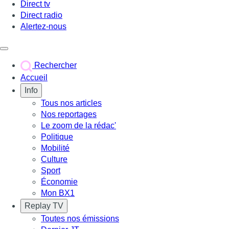
Direct tv
Direct radio
Alertez-nous
Déclencher le menu
Rechercher
Accueil
Info
Tous nos articles
Nos reportages
Le zoom de la rédac'
Politique
Mobilité
Culture
Sport
Économie
Mon BX1
Replay TV
Toutes nos émissions