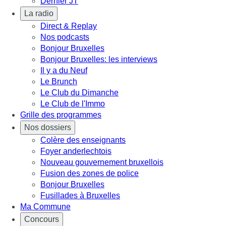
Dernier JT
La radio
Direct & Replay
Nos podcasts
Bonjour Bruxelles
Bonjour Bruxelles: les interviews
Il y a du Neuf
Le Brunch
Le Club du Dimanche
Le Club de l'Immo
Grille des programmes
Nos dossiers
Colère des enseignants
Foyer anderlechtois
Nouveau gouvernement bruxellois
Fusion des zones de police
Bonjour Bruxelles
Fusillades à Bruxelles
Ma Commune
Concours