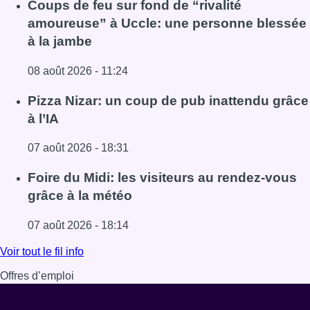
Coups de feu sur fond de “rivalité
amoureuse” à Uccle: une personne blessée
à la jambe
08 août 2026 - 11:24
Lire l'article Coups de feu sur fond de “rivalité amoureus
Pizza Nizar: un coup de pub inattendu grâce
à l’IA
07 août 2026 - 18:31
Lire l'article Pizza Nizar: un coup de pub inattendu grâce à
Foire du Midi: les visiteurs au rendez-vous
grâce à la météo
07 août 2026 - 18:14
Lire l'article Foire du Midi: les visiteurs au rendez-vous g
Voir tout le fil info
Offres d’emploi