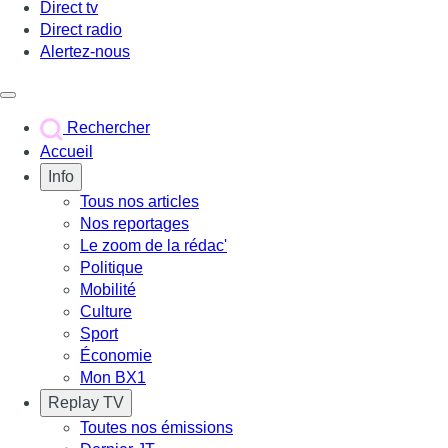
Direct tv
Direct radio
Alertez-nous
Déclencher le menu
Rechercher
Accueil
Info
Tous nos articles
Nos reportages
Le zoom de la rédac'
Politique
Mobilité
Culture
Sport
Économie
Mon BX1
Replay TV
Toutes nos émissions