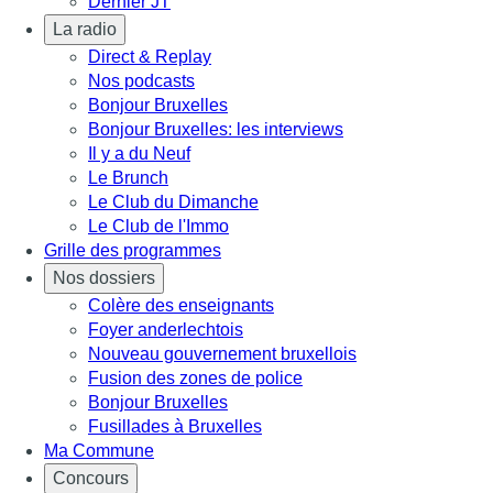
Dernier JT
La radio
Direct & Replay
Nos podcasts
Bonjour Bruxelles
Bonjour Bruxelles: les interviews
Il y a du Neuf
Le Brunch
Le Club du Dimanche
Le Club de l'Immo
Grille des programmes
Nos dossiers
Colère des enseignants
Foyer anderlechtois
Nouveau gouvernement bruxellois
Fusion des zones de police
Bonjour Bruxelles
Fusillades à Bruxelles
Ma Commune
Concours