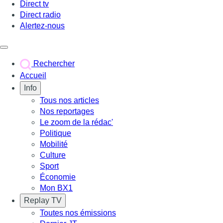
Direct tv
Direct radio
Alertez-nous
Déclencher le menu
Rechercher
Accueil
Info
Tous nos articles
Nos reportages
Le zoom de la rédac'
Politique
Mobilité
Culture
Sport
Économie
Mon BX1
Replay TV
Toutes nos émissions