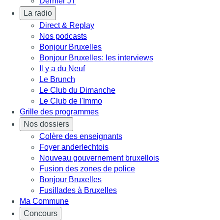
Dernier JT
La radio
Direct & Replay
Nos podcasts
Bonjour Bruxelles
Bonjour Bruxelles: les interviews
Il y a du Neuf
Le Brunch
Le Club du Dimanche
Le Club de l'Immo
Grille des programmes
Nos dossiers
Colère des enseignants
Foyer anderlechtois
Nouveau gouvernement bruxellois
Fusion des zones de police
Bonjour Bruxelles
Fusillades à Bruxelles
Ma Commune
Concours