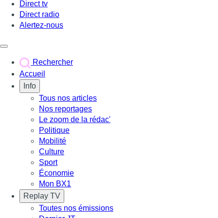
Direct tv
Direct radio
Alertez-nous
Déclencher le menu
Rechercher
Accueil
Info
Tous nos articles
Nos reportages
Le zoom de la rédac'
Politique
Mobilité
Culture
Sport
Économie
Mon BX1
Replay TV
Toutes nos émissions