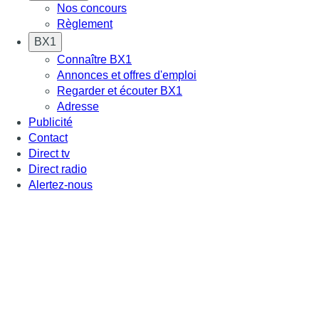
Nos concours
Règlement
BX1
Connaître BX1
Annonces et offres d'emploi
Regarder et écouter BX1
Adresse
Publicité
Contact
Direct tv
Direct radio
Alertez-nous