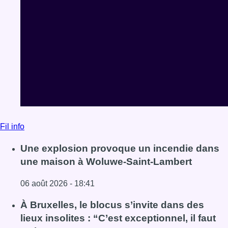
Fil info
Une explosion provoque un incendie dans
une maison à Woluwe-Saint-Lambert
06 août 2026 - 18:41
Lire l'article Une explosion provoque un incendie dans 
À Bruxelles, le blocus s’invite dans des
lieux insolites : “C’est exceptionnel, il faut