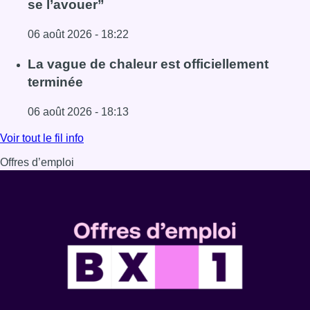
se l’avouer”
06 août 2026 - 18:22
Lire l'article À Bruxelles, le blocus s’invite dans des lieux i
La vague de chaleur est officiellement
terminée
06 août 2026 - 18:13
Lire l'article La vague de chaleur est officiellement termin
Voir tout le fil info
Offres d’emploi