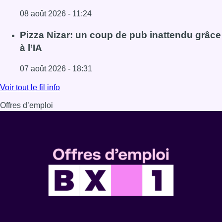
08 août 2026 - 11:24
Lire l'article Coups de feu sur fond de “rivalité amoureus
Pizza Nizar: un coup de pub inattendu grâce
à l’IA
07 août 2026 - 18:31
Lire l'article Pizza Nizar: un coup de pub inattendu grâce à
Voir tout le fil info
Offres d’emploi