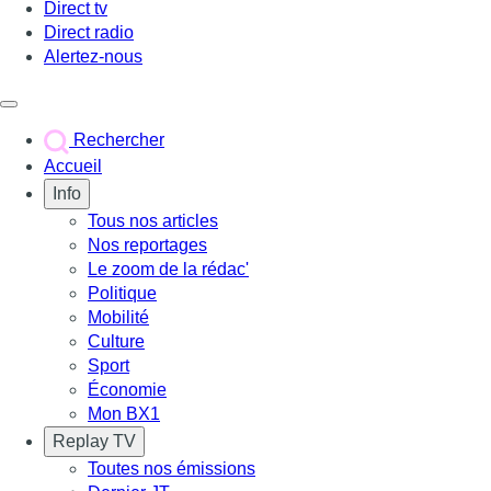
Direct tv
Direct radio
Alertez-nous
Déclencher le menu
Rechercher
Accueil
Info
Tous nos articles
Nos reportages
Le zoom de la rédac'
Politique
Mobilité
Culture
Sport
Économie
Mon BX1
Replay TV
Toutes nos émissions