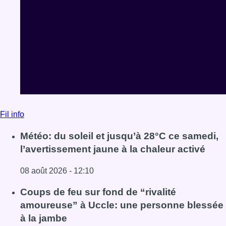
Fil info
Météo: du soleil et jusqu’à 28°C ce samedi,
l’avertissement jaune à la chaleur activé
08 août 2026 - 12:10
Lire l'article Météo: du soleil et jusqu’à 28°C ce samedi, l
Coups de feu sur fond de “rivalité
amoureuse” à Uccle: une personne blessée
à la jambe