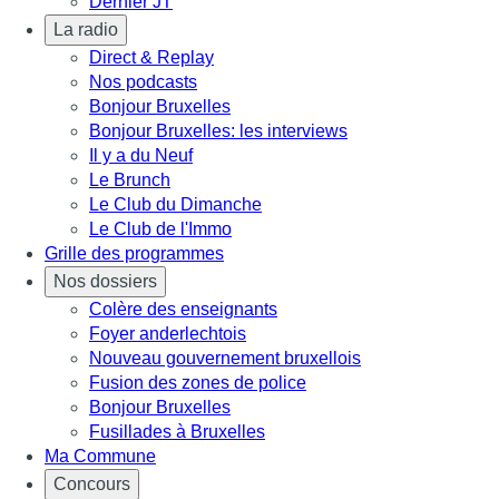
Dernier JT
La radio
Direct & Replay
Nos podcasts
Bonjour Bruxelles
Bonjour Bruxelles: les interviews
Il y a du Neuf
Le Brunch
Le Club du Dimanche
Le Club de l'Immo
Grille des programmes
Nos dossiers
Colère des enseignants
Foyer anderlechtois
Nouveau gouvernement bruxellois
Fusion des zones de police
Bonjour Bruxelles
Fusillades à Bruxelles
Ma Commune
Concours