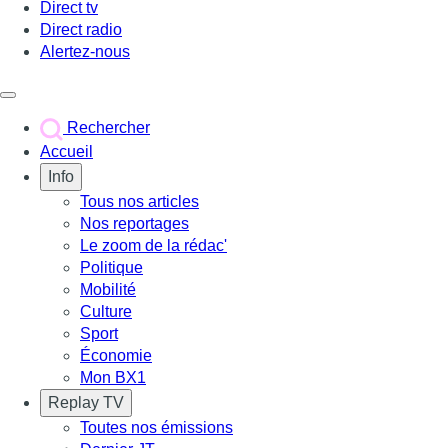
Direct tv
Direct radio
Alertez-nous
Déclencher le menu
Rechercher
Accueil
Info
Tous nos articles
Nos reportages
Le zoom de la rédac'
Politique
Mobilité
Culture
Sport
Économie
Mon BX1
Replay TV
Toutes nos émissions