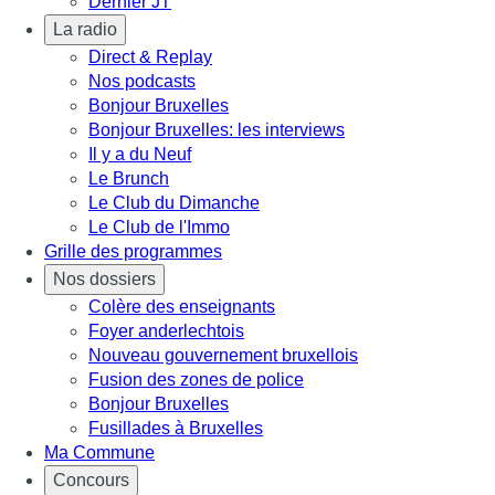
Dernier JT
La radio
Direct & Replay
Nos podcasts
Bonjour Bruxelles
Bonjour Bruxelles: les interviews
Il y a du Neuf
Le Brunch
Le Club du Dimanche
Le Club de l'Immo
Grille des programmes
Nos dossiers
Colère des enseignants
Foyer anderlechtois
Nouveau gouvernement bruxellois
Fusion des zones de police
Bonjour Bruxelles
Fusillades à Bruxelles
Ma Commune
Concours