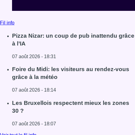
Fil info
Pizza Nizar: un coup de pub inattendu grâce
à l’IA
07 août 2026 - 18:31
Lire l'article Pizza Nizar: un coup de pub inattendu grâce à
Foire du Midi: les visiteurs au rendez-vous
grâce à la météo
07 août 2026 - 18:14
Lire l'article Foire du Midi: les visiteurs au rendez-vous g
Les Bruxellois respectent mieux les zones
30 ?
07 août 2026 - 18:07
Lire l'article Les Bruxellois respectent mieux les zones 30