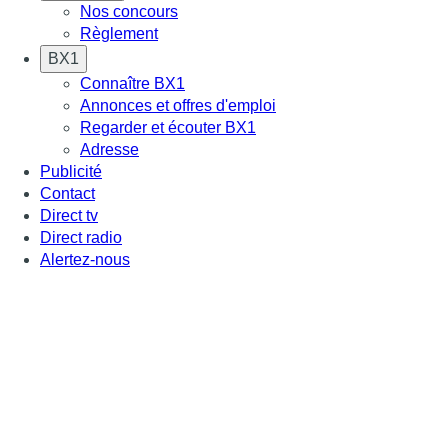
Nos concours
Règlement
BX1
Connaître BX1
Annonces et offres d'emploi
Regarder et écouter BX1
Adresse
Publicité
Contact
Direct tv
Direct radio
Alertez-nous