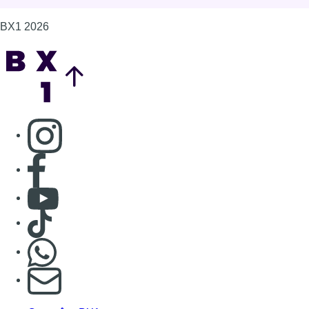
BX1 2026
Back to top
Consulter page Instagram
Consulter page Facebook
Consulter Youtube
Consulter TikTok
Nous rejoindre sur Whatsapp
S'abonner à notre newsletter