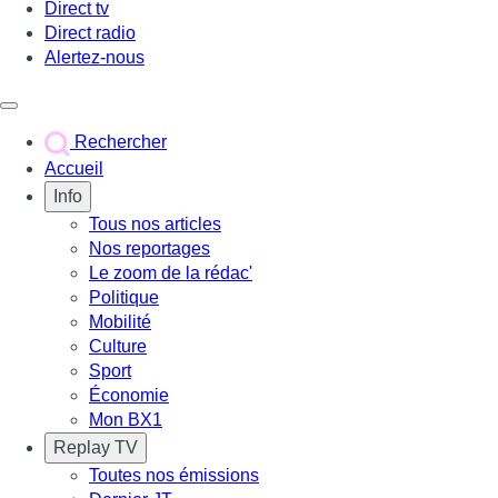
Direct tv
Direct radio
Alertez-nous
Déclencher le menu
Rechercher
Accueil
Info
Tous nos articles
Nos reportages
Le zoom de la rédac'
Politique
Mobilité
Culture
Sport
Économie
Mon BX1
Replay TV
Toutes nos émissions