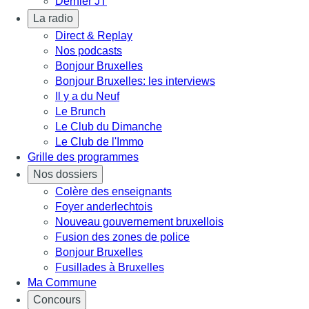
Dernier JT
La radio
Direct & Replay
Nos podcasts
Bonjour Bruxelles
Bonjour Bruxelles: les interviews
Il y a du Neuf
Le Brunch
Le Club du Dimanche
Le Club de l'Immo
Grille des programmes
Nos dossiers
Colère des enseignants
Foyer anderlechtois
Nouveau gouvernement bruxellois
Fusion des zones de police
Bonjour Bruxelles
Fusillades à Bruxelles
Ma Commune
Concours