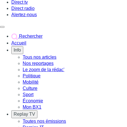
Direct tv
Direct radio
Alertez-nous
Déclencher le menu
Rechercher
Accueil
Info
Tous nos articles
Nos reportages
Le zoom de la rédac'
Politique
Mobilité
Culture
Sport
Économie
Mon BX1
Replay TV
Toutes nos émissions