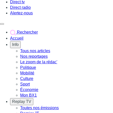
Direct tv
Direct radio
Alertez-nous
Déclencher le menu
Rechercher
Accueil
Info
Tous nos articles
Nos reportages
Le zoom de la rédac'
Politique
Mobilité
Culture
Sport
Économie
Mon BX1
Replay TV
Toutes nos émissions