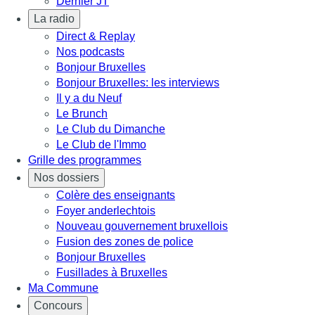
Dernier JT
La radio
Direct & Replay
Nos podcasts
Bonjour Bruxelles
Bonjour Bruxelles: les interviews
Il y a du Neuf
Le Brunch
Le Club du Dimanche
Le Club de l'Immo
Grille des programmes
Nos dossiers
Colère des enseignants
Foyer anderlechtois
Nouveau gouvernement bruxellois
Fusion des zones de police
Bonjour Bruxelles
Fusillades à Bruxelles
Ma Commune
Concours