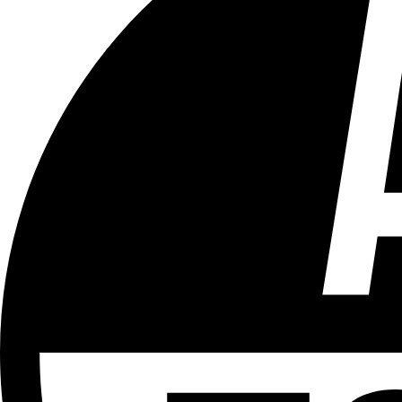
Tous les âges
Aucun contenu préjudiciable.
Plus d'explications sur ce classement
ÉMISSION
Vivre Ici - Le 22h30
Partager l'émission
Facebook
Twitter
WhatsApp
Share