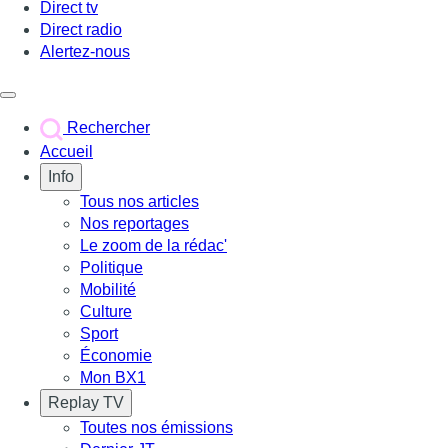
Direct tv
Direct radio
Alertez-nous
Déclencher le menu
Rechercher
Accueil
Info
Tous nos articles
Nos reportages
Le zoom de la rédac'
Politique
Mobilité
Culture
Sport
Économie
Mon BX1
Replay TV
Toutes nos émissions