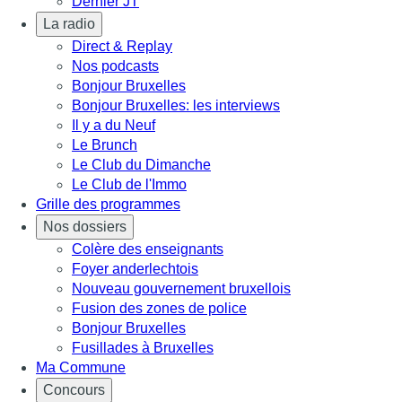
Dernier JT
La radio
Direct & Replay
Nos podcasts
Bonjour Bruxelles
Bonjour Bruxelles: les interviews
Il y a du Neuf
Le Brunch
Le Club du Dimanche
Le Club de l'Immo
Grille des programmes
Nos dossiers
Colère des enseignants
Foyer anderlechtois
Nouveau gouvernement bruxellois
Fusion des zones de police
Bonjour Bruxelles
Fusillades à Bruxelles
Ma Commune
Concours