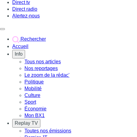
Direct tv
Direct radio
Alertez-nous
Déclencher le menu
Rechercher
Accueil
Info
Tous nos articles
Nos reportages
Le zoom de la rédac'
Politique
Mobilité
Culture
Sport
Économie
Mon BX1
Replay TV
Toutes nos émissions