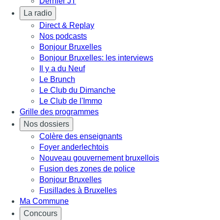
Dernier JT
La radio
Direct & Replay
Nos podcasts
Bonjour Bruxelles
Bonjour Bruxelles: les interviews
Il y a du Neuf
Le Brunch
Le Club du Dimanche
Le Club de l'Immo
Grille des programmes
Nos dossiers
Colère des enseignants
Foyer anderlechtois
Nouveau gouvernement bruxellois
Fusion des zones de police
Bonjour Bruxelles
Fusillades à Bruxelles
Ma Commune
Concours