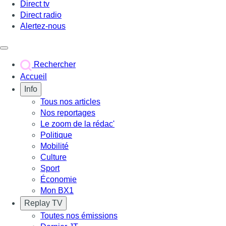
Direct tv
Direct radio
Alertez-nous
Déclencher le menu
Rechercher
Accueil
Info
Tous nos articles
Nos reportages
Le zoom de la rédac'
Politique
Mobilité
Culture
Sport
Économie
Mon BX1
Replay TV
Toutes nos émissions