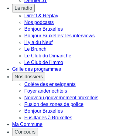
Dernier JT
La radio
Direct & Replay
Nos podcasts
Bonjour Bruxelles
Bonjour Bruxelles: les interviews
Il y a du Neuf
Le Brunch
Le Club du Dimanche
Le Club de l'Immo
Grille des programmes
Nos dossiers
Colère des enseignants
Foyer anderlechtois
Nouveau gouvernement bruxellois
Fusion des zones de police
Bonjour Bruxelles
Fusillades à Bruxelles
Ma Commune
Concours