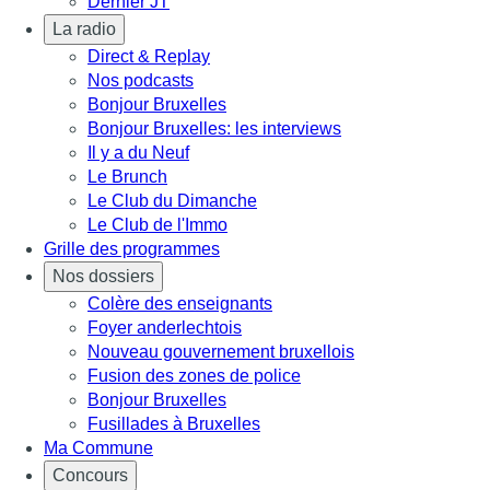
Dernier JT
La radio
Direct & Replay
Nos podcasts
Bonjour Bruxelles
Bonjour Bruxelles: les interviews
Il y a du Neuf
Le Brunch
Le Club du Dimanche
Le Club de l'Immo
Grille des programmes
Nos dossiers
Colère des enseignants
Foyer anderlechtois
Nouveau gouvernement bruxellois
Fusion des zones de police
Bonjour Bruxelles
Fusillades à Bruxelles
Ma Commune
Concours