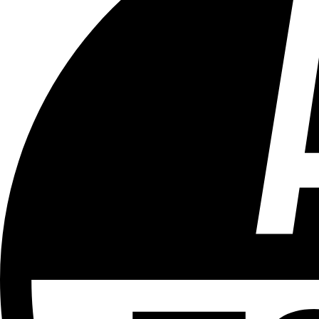
Tous les âges
Aucun contenu préjudiciable.
Plus d'explications sur ce classement
ÉMISSION
Vivre Ici - Le 22h30
Partager l'émission
Facebook
Twitter
WhatsApp
Share