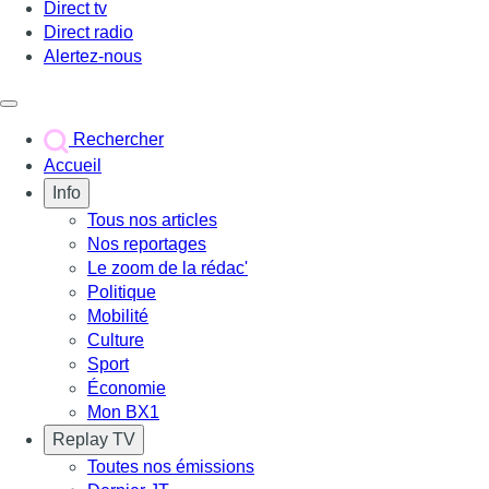
Direct tv
Direct radio
Alertez-nous
Déclencher le menu
Rechercher
Accueil
Info
Tous nos articles
Nos reportages
Le zoom de la rédac'
Politique
Mobilité
Culture
Sport
Économie
Mon BX1
Replay TV
Toutes nos émissions